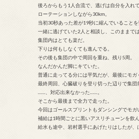
後ろからもう1人合流で、逃げは自分を入れて
ローテーションしながら30km。
当初30秒あった差が19秒に縮んでいること
一緒に逃げていた2人と相談し、このままでは
集団内はとても楽だ。
下りは何もしなくても進んでる。
その後も集団の中で周回を重ね、残り5周。
なんだかんだ脚にキていた。
普通に走ってる分には平気だが、最後にモガ
最終周回、心臓破りを登り切った辺りで集団
……、対応出来なかった……。
そこから最後まで全力で走った。
今回はゴールスプリントもダンシングでモガ
補給は1時間ごとに黒いアスリチューンを飲
給水も途中、岩村選手にあげたりはしたが、