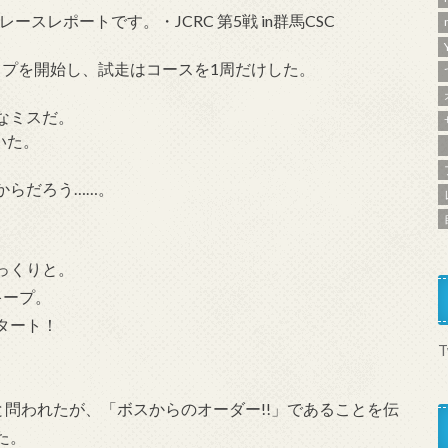
ースレポートです。・JCRC 第5戦 in群馬CSC
でアップを開始し、試走はコースを1周だけした。
。
なミスだ。
いた。
からだろう……。
っくりと。
キープ。
タート！
T
と問われたが、「ボスからのオーダー!!」であることを伝
た。