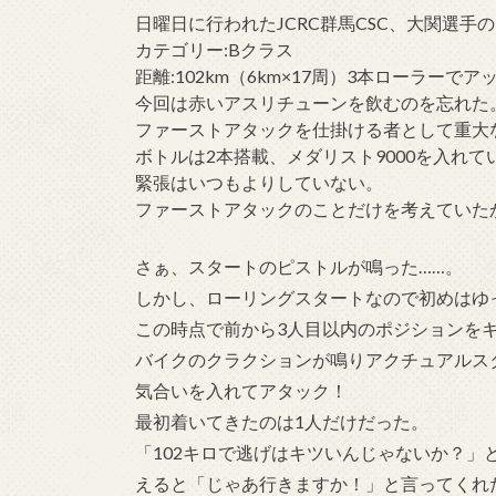
日曜日に行われたJCRC群馬CSC、大関選手のレ
カテゴリー:Bクラス
距離:102km（6km×17周）3本ローラー
今回は赤いアスリチューンを飲むのを忘れた
ファーストアタックを仕掛ける者として重大
ボトルは2本搭載、メダリスト9000を入れて
緊張はいつもよりしていない。
ファーストアタックのことだけを考えていた
さぁ、スタートのピストルが鳴った……。
しかし、ローリングスタートなので初めはゆ
この時点で前から3人目以内のポジションを
バイクのクラクションが鳴りアクチュアルス
気合いを入れてアタック！
最初着いてきたのは1人だけだった。
「102キロで逃げはキツいんじゃないか？」
えると「じゃあ行きますか！」と言ってくれ