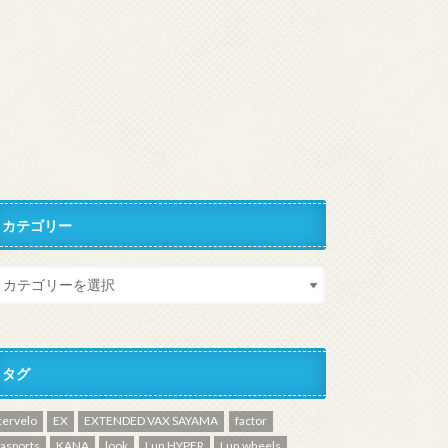
カテゴリー
タグ
cervelo
EX
EXTENDED VAX SAYAMA
factor
fasports
KANA
look
Lun HYPER
Lun wheels