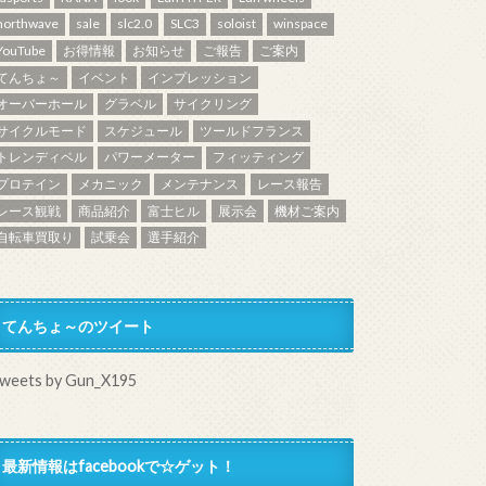
northwave
sale
slc2.0
SLC3
soloist
winspace
YouTube
お得情報
お知らせ
ご報告
ご案内
てんちょ～
イベント
インプレッション
オーバーホール
グラベル
サイクリング
サイクルモード
スケジュール
ツールドフランス
トレンディベル
パワーメーター
フィッティング
プロテイン
メカニック
メンテナンス
レース報告
レース観戦
商品紹介
富士ヒル
展示会
機材ご案内
自転車買取り
試乗会
選手紹介
てんちょ～のツイート
weets by Gun_X195
最新情報はfacebookで☆ゲット！