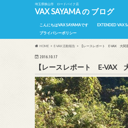
埼玉県狭山市 ロードバイク店
VAX SAYAMA の ブログ
こんにちはVAX SAYAMAです
EXTENDED VAX 
プライバシーポリシー
E-VAX 所属選手
E-VAX 活動報告
E-VAX 【過去】
HOME
E-VAX 活動報告
【レースレポート E-VAX 大関
2016.10.17
【レースレポート E-VAX 