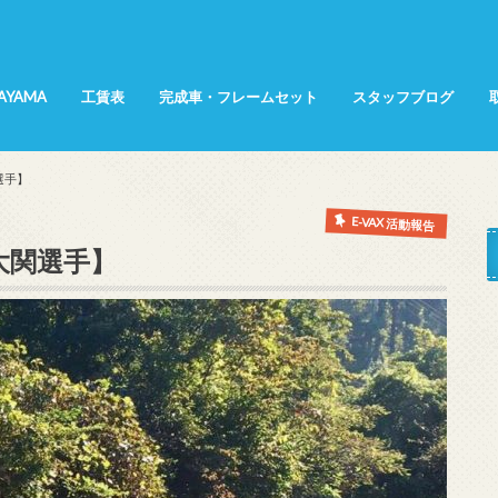
SAYAMA
工賃表
完成車・フレームセット
スタッフブログ
所属選手
てんちょ～日記
KANA日記
インプレッション
商品紹介
展示会レポート
サイクリング
選手】
E-VAX 活動報告
大関選手】