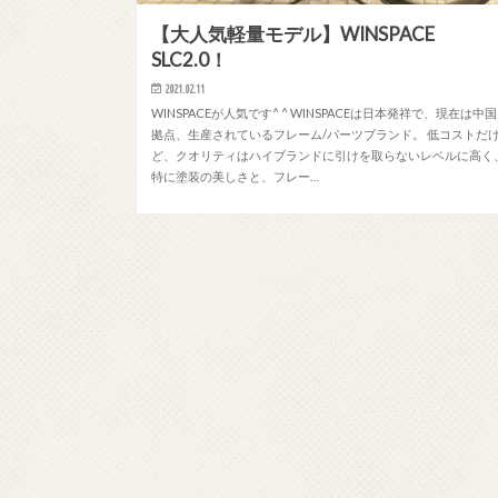
【大人気軽量モデル】WINSPACE
SLC2.0！
2021.02.11
WINSPACEが人気です^ ^ WINSPACEは日本発祥で、現在は中
拠点、生産されているフレーム/パーツブランド。 低コストだ
ど、クオリティはハイブランドに引けを取らないレベルに高く
特に塗装の美しさと、フレー…