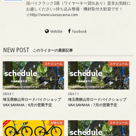
頭バイクラック2基（ワイヤーキー貸出あり）是非お気軽に
お越しください♪持ち込み整備・機材取付大歓迎です！
☆http://www.vaxsayama.com
WebSite
Facebook
NEW POST
このライターの最新記事
スケジュール
スケジュール
2026.8.1
2026.7.1
埼玉県狭山市ロードバイクショップ
埼玉県狭山市ロードバイクショップ
VAX SAYAMA：8月の営業予定
VAX SAYAMA：7月の営業予定
お知らせ
スケジュール