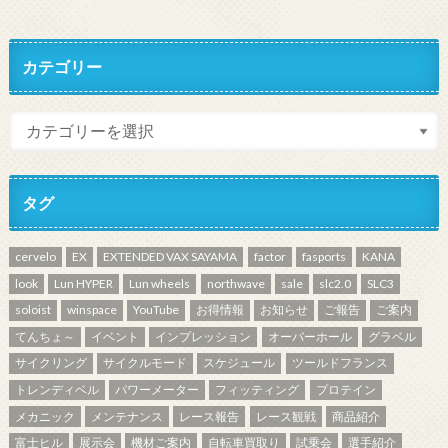
カテゴリー
タグ
cervelo
EX
EXTENDED VAX SAYAMA
factor
fasports
KANA
look
Lun HYPER
Lun wheels
northwave
sale
slc2.0
SLC3
soloist
winspace
YouTube
お得情報
お知らせ
ご報告
ご案内
てんちょ～
イベント
インプレッション
オーバーホール
グラベル
サイクリング
サイクルモード
スケジュール
ツールドフランス
トレンディベル
パワーメーター
フィッティング
プロテイン
メカニック
メンテナンス
レース報告
レース観戦
商品紹介
富士ヒル
展示会
機材ご案内
自転車買取り
試乗会
選手紹介