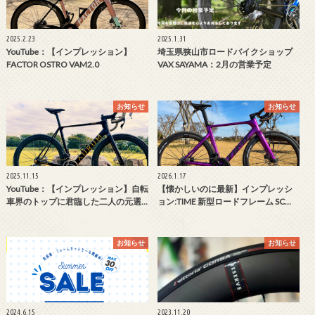
2025.2.23
2025.1.31
YouTube：【インプレッション】
埼玉県狭山市ロードバイクショップ
FACTOR OSTRO VAM2.0
VAX SAYAMA：2月の営業予定
お知らせ
お知らせ
2025.11.15
2026.1.17
YouTube：【インプレッション】自転
【懐かしいのに最新】インプレッシ
車界のトップに君臨した二人の元選…
ョン:TIME 新型ロードフレーム SC…
お知らせ
お知らせ
2024.6.15
2023.11.20