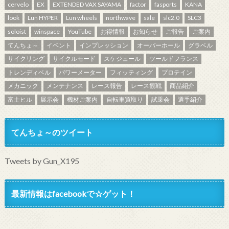
cervelo
EX
EXTENDED VAX SAYAMA
factor
fasports
KANA
look
Lun HYPER
Lun wheels
northwave
sale
slc2.0
SLC3
soloist
winspace
YouTube
お得情報
お知らせ
ご報告
ご案内
てんちょ～
イベント
インプレッション
オーバーホール
グラベル
サイクリング
サイクルモード
スケジュール
ツールドフランス
トレンディベル
パワーメーター
フィッティング
プロテイン
メカニック
メンテナンス
レース報告
レース観戦
商品紹介
富士ヒル
展示会
機材ご案内
自転車買取り
試乗会
選手紹介
てんちょ～のツイート
Tweets by Gun_X195
最新情報はfacebookで☆ゲット！