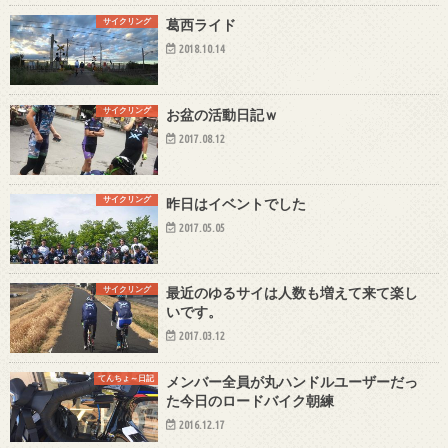
サイクリング
葛西ライド
2018.10.14
サイクリング
お盆の活動日記ｗ
2017.08.12
サイクリング
昨日はイベントでした
2017.05.05
サイクリング
最近のゆるサイは人数も増えて来て楽し
いです。
2017.03.12
てんちょ～日記
メンバー全員が丸ハンドルユーザーだっ
た今日のロードバイク朝練
2016.12.17