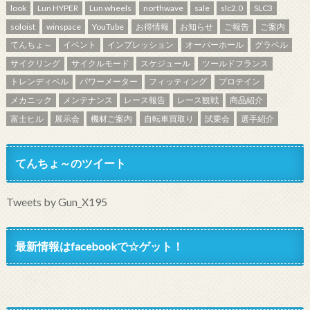
look
Lun HYPER
Lun wheels
northwave
sale
slc2.0
SLC3
soloist
winspace
YouTube
お得情報
お知らせ
ご報告
ご案内
てんちょ～
イベント
インプレッション
オーバーホール
グラベル
サイクリング
サイクルモード
スケジュール
ツールドフランス
トレンディベル
パワーメーター
フィッティング
プロテイン
メカニック
メンテナンス
レース報告
レース観戦
商品紹介
富士ヒル
展示会
機材ご案内
自転車買取り
試乗会
選手紹介
てんちょ～のツイート
Tweets by Gun_X195
最新情報はfacebookで☆ゲット！