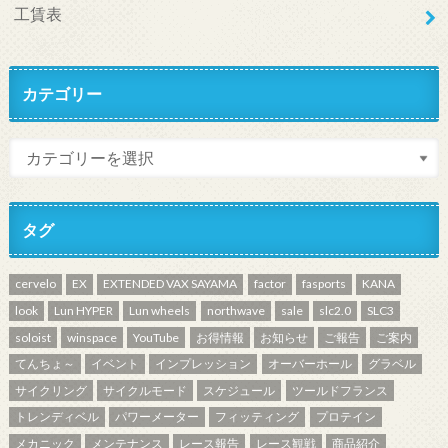
工賃表
カテゴリー
タグ
cervelo
EX
EXTENDED VAX SAYAMA
factor
fasports
KANA
look
Lun HYPER
Lun wheels
northwave
sale
slc2.0
SLC3
soloist
winspace
YouTube
お得情報
お知らせ
ご報告
ご案内
てんちょ～
イベント
インプレッション
オーバーホール
グラベル
サイクリング
サイクルモード
スケジュール
ツールドフランス
トレンディベル
パワーメーター
フィッティング
プロテイン
メカニック
メンテナンス
レース報告
レース観戦
商品紹介