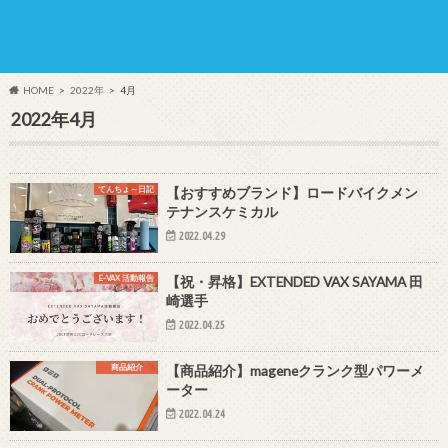
HOME
2022年
4月
2022年4月
てんちょ～日記
【おすすめブランド】ロードバイクメン
テナンスケミカル
2022.04.29
E-VAX 活動報告
【祝・昇格】EXTENDED VAX SAYAMA 田
崎選手
2022.04.25
商品紹介
【商品紹介】mageneクランク型パワーメ
ーター
2022.04.24