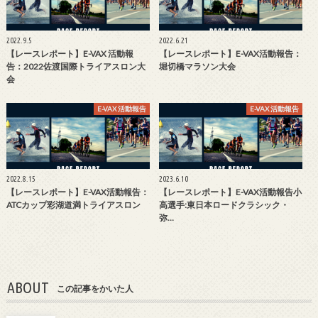
2022.9.5
2022.6.21
【レースレポート】E-VAX 活動報
【レースレポート】E-VAX活動報告：
告：2022佐渡国際トライアスロン大
堀切橋マラソン大会
会
E-VAX 活動報告
E-VAX 活動報告
2022.8.15
2023.6.10
【レースレポート】E-VAX活動報告：
【レースレポート】E-VAX活動報告小
ATCカップ彩湖道満トライアスロン
高選手:東日本ロードクラシック・
弥…
ABOUT
この記事をかいた人