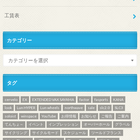
工賃表
カテゴリー
タグ
cervelo
EX
EXTENDED VAX SAYAMA
factor
fasports
KANA
look
Lun HYPER
Lun wheels
northwave
sale
slc2.0
SLC3
soloist
winspace
YouTube
お得情報
お知らせ
ご報告
ご案内
てんちょ～
イベント
インプレッション
オーバーホール
グラベル
サイクリング
サイクルモード
スケジュール
ツールドフランス