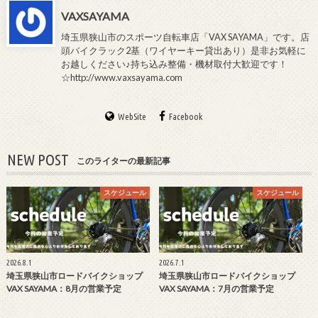
VAXSAYAMA
埼玉県狭山市のスポーツ自転車店「VAX SAYAMA」です。店
頭バイクラック2基（ワイヤーキー貸出あり）是非お気軽に
お越しください♪持ち込み整備・機材取付大歓迎です！
☆http://www.vaxsayama.com
WebSite
Facebook
NEW POST
このライターの最新記事
スケジュール
スケジュール
2026.8.1
2026.7.1
埼玉県狭山市ロードバイクショップ
埼玉県狭山市ロードバイクショップ
VAX SAYAMA：8月の営業予定
VAX SAYAMA：7月の営業予定