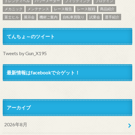
トレンディベル
パワーメーター
フィッティング
プロテイン
メカニック
メンテナンス
レース報告
レース観戦
商品紹介
富士ヒル
展示会
機材ご案内
自転車買取り
試乗会
選手紹介
てんちょ～のツイート
Tweets by Gun_X195
最新情報はfacebookで☆ゲット！
アーカイブ
2026年8月