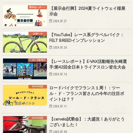
展示会レポート
【展示会行脚】2024夏ライトウェイ様展
示会
2024.07.27
お知らせ
【YouTube】レース系グラベルバイク：
FELT BREEDインプレッション
2024.07.26
E-VAX 活動報告
【レースレポート】E-VAX活動報告矢崎選
手:第42回全日本トライアスロン皆生大会
2024.07.16
KANA日記
ロードバイクでフランス１周！：ツー
ル・ド・フランス皆さんの今年の注目ポ
イントは？？
2024.07.11
KANA日記
【cervelo試乗会】：大盛況！ありがとう
ございました！
2024.07.09