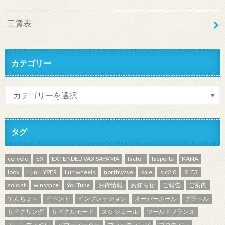
工賃表
カテゴリー
タグ
cervelo
EX
EXTENDED VAX SAYAMA
factor
fasports
KANA
look
Lun HYPER
Lun wheels
northwave
sale
slc2.0
SLC3
soloist
winspace
YouTube
お得情報
お知らせ
ご報告
ご案内
てんちょ～
イベント
インプレッション
オーバーホール
グラベル
サイクリング
サイクルモード
スケジュール
ツールドフランス