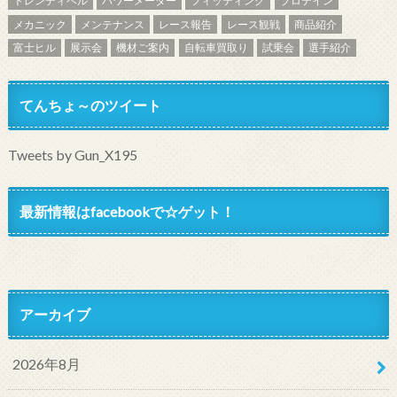
トレンディベル
パワーメーター
フィッティング
プロテイン
メカニック
メンテナンス
レース報告
レース観戦
商品紹介
富士ヒル
展示会
機材ご案内
自転車買取り
試乗会
選手紹介
てんちょ～のツイート
Tweets by Gun_X195
最新情報はfacebookで☆ゲット！
アーカイブ
2026年8月