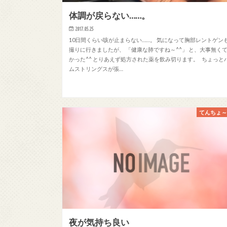
体調が戻らない……。
2017.05.25
10日間くらい咳が止まらない……。 気になって胸部レントゲン
撮りに行きましたが、 「健康な肺ですね～^^」 と、大事無く
かった^^ とりあえず処方された薬を飲み切ります。 ちょっと
ムストリングスが張…
てんちょ
夜が気持ち良い