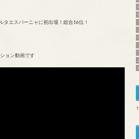
エルタエスパーニャに初出場！総合16位！
ッション動画です
T