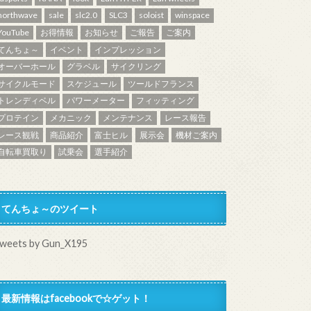
northwave
sale
slc2.0
SLC3
soloist
winspace
YouTube
お得情報
お知らせ
ご報告
ご案内
てんちょ～
イベント
インプレッション
オーバーホール
グラベル
サイクリング
サイクルモード
スケジュール
ツールドフランス
トレンディベル
パワーメーター
フィッティング
プロテイン
メカニック
メンテナンス
レース報告
レース観戦
商品紹介
富士ヒル
展示会
機材ご案内
自転車買取り
試乗会
選手紹介
てんちょ～のツイート
weets by Gun_X195
最新情報はfacebookで☆ゲット！