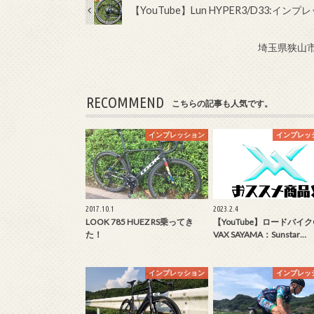
【YouTube】Lun HYPER3/D33:イン
埼玉県狭山市
RECOMMEND
こちらの記事も人気です。
インプレッション
インプレッ
2017.10.1
2023.2.4
LOOK 785 HUEZ RS乗ってき
【YouTube】ロードバイク
た！
VAX SAYAMA：Sunstar…
インプレッション
インプレッ