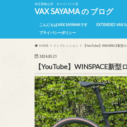
埼玉県狭山市 ロードバイク店
VAX SAYAMA の ブログ
こんにちはVAX SAYAMAです
EXTENDED VAX 
プライバシーポリシー
E-VAX 所属選手
E-VAX 活動報告
E-VAX 【過去】
HOME
インプレッション
【YouTube】WINSPACE
2024.05.21
【YouTube】WINSPAC