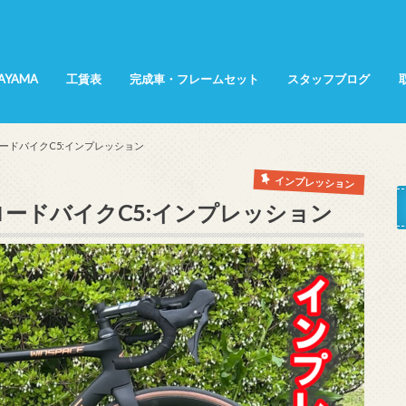
SAYAMA
工賃表
完成車・フレームセット
スタッフブログ
所属選手
てんちょ～日記
KANA日記
インプレッション
商品紹介
展示会レポート
サイクリング
新型ロードバイクC5:インプレッション
インプレッション
E新型ロードバイクC5:インプレッション