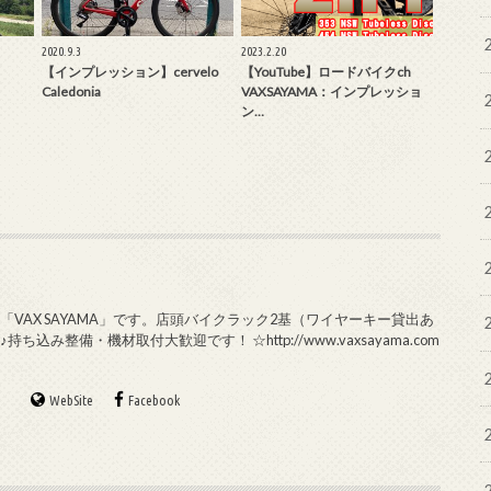
2020.9.3
2023.2.20
【インプレッション】cervelo
【YouTube】ロードバイクch
Caledonia
VAXSAYAMA：インプレッショ
ン…
VAX SAYAMA」です。店頭バイクラック2基（ワイヤーキー貸出あ
み整備・機材取付大歓迎です！ ☆http://www.vaxsayama.com
WebSite
Facebook