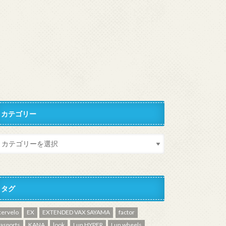
カテゴリー
タグ
cervelo
EX
EXTENDED VAX SAYAMA
factor
fasports
KANA
look
Lun HYPER
Lun wheels