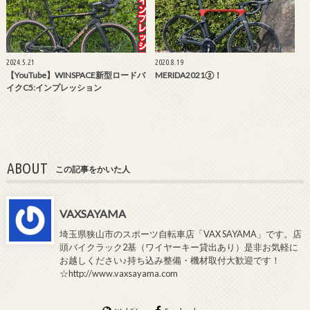
2024.5.21
2020.8.19
【YouTube】WINSPACE新型ロードバ
MERIDA2021②！
イクC5:インプレッション
ABOUT
この記事をかいた人
VAXSAYAMA
埼玉県狭山市のスポーツ自転車店「VAX SAYAMA」です。店
頭バイクラック2基（ワイヤーキー貸出あり）是非お気軽に
お越しください♪持ち込み整備・機材取付大歓迎です！
☆http://www.vaxsayama.com