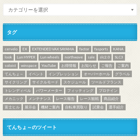
タグ
cervelo
EX
EXTENDED VAX SAYAMA
factor
fasports
KANA
look
Lun HYPER
Lun wheels
northwave
sale
slc2.0
SLC3
soloist
winspace
YouTube
お得情報
お知らせ
ご報告
ご案内
てんちょ～
イベント
インプレッション
オーバーホール
グラベル
サイクリング
サイクルモード
スケジュール
ツールドフランス
トレンディベル
パワーメーター
フィッティング
プロテイン
メカニック
メンテナンス
レース報告
レース観戦
商品紹介
富士ヒル
展示会
機材ご案内
自転車買取り
試乗会
選手紹介
てんちょ～のツイート