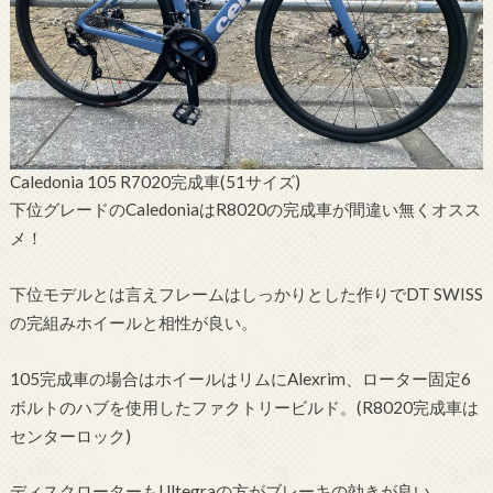
Caledonia 105 R7020完成車(51サイズ)
下位グレードのCaledoniaはR8020の完成車が間違い無くオスス
メ！
下位モデルとは言えフレームはしっかりとした作りでDT SWISS
の完組みホイールと相性が良い。
105完成車の場合はホイールはリムにAlexrim、ローター固定6
ボルトのハブを使用したファクトリービルド。(R8020完成車は
センターロック)
ディスクローターもUltegraの方がブレーキの効きが良い。