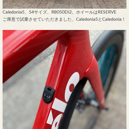
Caledonia5、54サイズ、R8050Di2。ホイールはRESERVE
ご厚意で試乗させていただきました、Caledonia5とCaledonia！