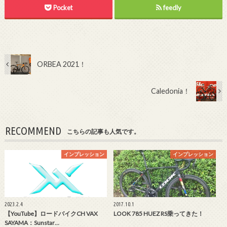
Pocket
feedly
ORBEA 2021！
Caledonia！
RECOMMEND
こちらの記事も人気です。
インプレッション
インプレッション
2023.2.4
2017.10.1
【YouTube】ロードバイクCH VAX
LOOK 785 HUEZ RS乗ってきた！
SAYAMA：Sunstar…