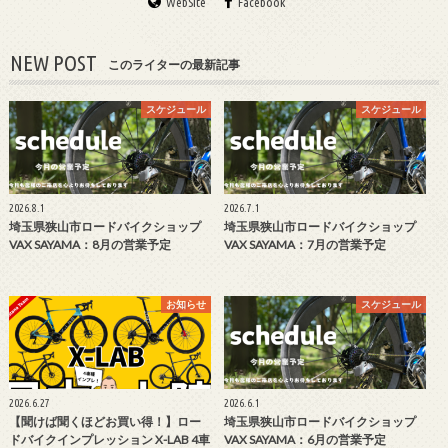
WebSite
Facebook
NEW POST
このライターの最新記事
スケジュール
スケジュール
2026.8.1
2026.7.1
埼玉県狭山市ロードバイクショップ
埼玉県狭山市ロードバイクショップ
VAX SAYAMA：8月の営業予定
VAX SAYAMA：7月の営業予定
お知らせ
スケジュール
2026.6.27
2026.6.1
【聞けば聞くほどお買い得！】ロー
埼玉県狭山市ロードバイクショップ
ドバイクインプレッション X-LAB 4車
VAX SAYAMA：6月の営業予定