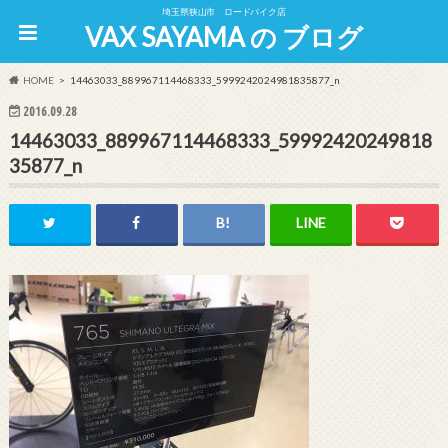
埼玉県狭山市 ロードバイク店
VAX SAYAMA の ブログ
HOME
14463033_889967114468333_5999242024981835877_n
2016.09.28
14463033_889967114468333_59992420249818
35877_n