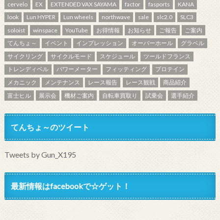
cervelo
EX
EXTENDED VAX SAYAMA
factor
fasports
KANA
look
Lun HYPER
Lun wheels
northwave
sale
slc2.0
SLC3
soloist
winspace
YouTube
お得情報
お知らせ
ご報告
ご案内
てんちょ～
イベント
インプレッション
オーバーホール
グラベル
サイクリング
サイクルモード
スケジュール
ツールドフランス
トレンディベル
パワーメーター
フィッティング
プロテイン
メカニック
メンテナンス
レース報告
レース観戦
商品紹介
富士ヒル
展示会
機材ご案内
自転車買取り
試乗会
選手紹介
てんちょ～のツイート
Tweets by Gun_X195
最新情報はfacebookで☆ゲット！