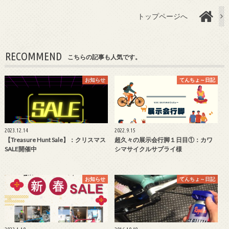
トップページへ
RECOMMEND
こちらの記事も人気です。
お知らせ
てんちょ～日記
2023.12.14
2022.9.15
【Treasure Hunt Sale】：クリスマス
超久々の展示会行脚１日目①：カワ
SALE開催中
シマサイクルサプライ様
お知らせ
てんちょ～日記