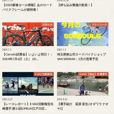
2023.1.10
2016.10.18
【2023新春セール情報】あのロード
【持ち込み整備大歓迎！】
バイクフレームが超特価！
お知らせ
スケジュール
2024.7.5
2025.1.5
【Cervelo試乗会】いよいよ明日！：
埼玉県狭山市ロードバイクショップ
2024年7月6日（土） 10:…
VAX SAYAMA：1月の営業予定
E-VAX 活動報告
E-VAX 【過去】所属選手
2023.6.27
2016.9.22
【レースレポート】E-VAX活動報告矢
【選手紹介 荻原 直也 (オギワラ ナオ
崎選手:第11回UPRUN江戸川区…
ヤ)】