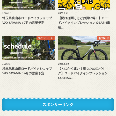
2026.7.1
2026.6.27
埼玉県狭山市ロードバイクショップ
【聞けば聞くほどお買い得！】ロー
VAX SAYAMA：7月の営業予定
ドバイクインプレッション X-LAB 4車
種…
スケジュール
お知らせ
2026.6.1
2026.5.30
埼玉県狭山市ロードバイクショップ
【とにかく速い！勝つためのバイ
VAX SAYAMA：6月の営業予定
ク】ロードバイクインプレッション
COLNAG…
スポンサーリンク