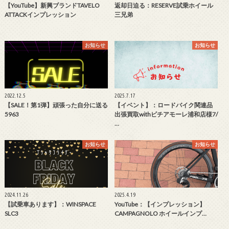
【YouTube】新興ブランドTAVELO
返却日迫る：RESERVE試乗ホイール
ATTACKインプレッション
三兄弟
お知らせ
お知らせ
2022.12.5
2025.7.17
【SALE！第1弾】頑張った自分に送る
【イベント】：ロードバイク関連品
5963
出張買取withビチアモーレ浦和店様7/
…
お知らせ
お知らせ
2024.11.26
2025.4.19
【試乗車あります】：WINSPACE
YouTube：【インプレッション】
SLC3
CAMPAGNOLO ホイールインプ…