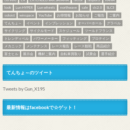
look
Lun HYPER
Lun wheels
northwave
sale
slc2.0
SLC3
soloist
winspace
YouTube
お得情報
お知らせ
ご報告
ご案内
てんちょ～
イベント
インプレッション
オーバーホール
グラベル
サイクリング
サイクルモード
スケジュール
ツールドフランス
トレンディベル
パワーメーター
フィッティング
プロテイン
メカニック
メンテナンス
レース報告
レース観戦
商品紹介
富士ヒル
展示会
機材ご案内
自転車買取り
試乗会
選手紹介
てんちょ～のツイート
Tweets by Gun_X195
最新情報はfacebookで☆ゲット！