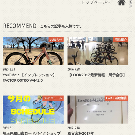
トップページへ
RECOMMEND
こちらの記事も人気です。
お知らせ
商品紹介
2025.2.23
2016.9.28
YouTube：【インプレッション】
【LOOK2017 最新情報 展示会①】
FACTOR OSTRO VAM2.0
スケジュール
E-VAX 活動報告
2024.2.1
2017.9.18
埼玉県狭山市ロードバイクショップ
秩父宮杯2017年