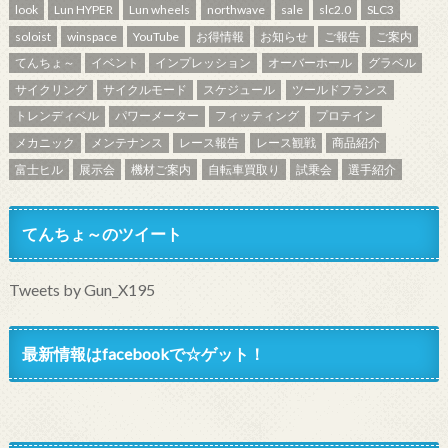
look
Lun HYPER
Lun wheels
northwave
sale
slc2.0
SLC3
soloist
winspace
YouTube
お得情報
お知らせ
ご報告
ご案内
てんちょ～
イベント
インプレッション
オーバーホール
グラベル
サイクリング
サイクルモード
スケジュール
ツールドフランス
トレンディベル
パワーメーター
フィッティング
プロテイン
メカニック
メンテナンス
レース報告
レース観戦
商品紹介
富士ヒル
展示会
機材ご案内
自転車買取り
試乗会
選手紹介
てんちょ～のツイート
Tweets by Gun_X195
最新情報はfacebookで☆ゲット！