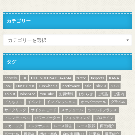
カテゴリー
タグ
cervelo
EX
EXTENDED VAX SAYAMA
factor
fasports
KANA
look
Lun HYPER
Lun wheels
northwave
sale
slc2.0
SLC3
soloist
winspace
YouTube
お得情報
お知らせ
ご報告
ご案内
てんちょ～
イベント
インプレッション
オーバーホール
グラベル
サイクリング
サイクルモード
スケジュール
ツールドフランス
トレンディベル
パワーメーター
フィッティング
プロテイン
メカニック
メンテナンス
レース報告
レース観戦
商品紹介
富士ヒル
展示会
機材ご案内
自転車買取り
試乗会
選手紹介