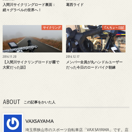
入間川サイクリングロード裏面：
葛西ライド
続々グラベルの世界へ！
サイクリング
てんちょ～日記
2016.11.20
2016.12.17
【入間川サイクリングロードが霧で
メンバー全員が丸ハンドルユーザー
大変だった話】
だった今日のロードバイク朝練
ABOUT
この記事をかいた人
VAXSAYAMA
埼玉県狭山市のスポーツ自転車店「VAX SAYAMA」です。店