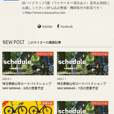
頭バイクラック2基（ワイヤーキー貸出あり）是非お気軽に
お越しください♪持ち込み整備・機材取付大歓迎です！
☆http://www.vaxsayama.com
WebSite
Facebook
NEW POST
このライターの最新記事
スケジュール
スケジュール
2026.8.1
2026.7.1
埼玉県狭山市ロードバイクショップ
埼玉県狭山市ロードバイクショップ
VAX SAYAMA：8月の営業予定
VAX SAYAMA：7月の営業予定
お知らせ
スケジュール