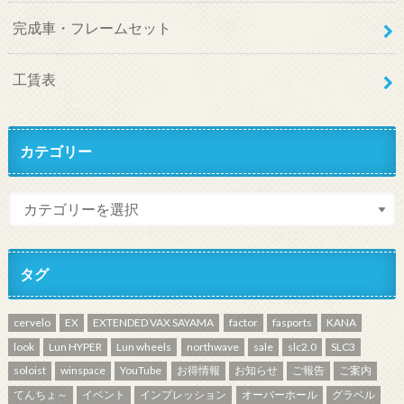
完成車・フレームセット
工賃表
カテゴリー
タグ
cervelo
EX
EXTENDED VAX SAYAMA
factor
fasports
KANA
look
Lun HYPER
Lun wheels
northwave
sale
slc2.0
SLC3
soloist
winspace
YouTube
お得情報
お知らせ
ご報告
ご案内
てんちょ～
イベント
インプレッション
オーバーホール
グラベル