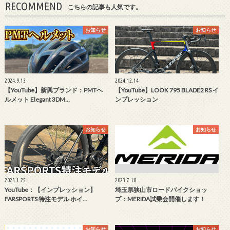
RECOMMEND
こちらの記事も人気です。
お知らせ
お知らせ
2024.9.13
2024.12.14
【YouTube】新興ブランド：PMTヘ
【YouTube】LOOK 795 BLADE2 RS イ
ルメット Elegant 3DM…
ンプレッション
お知らせ
お知らせ
2025.1.25
2023.7.10
YouTube：【インプレッション】
埼玉県狭山市ロードバイクショッ
FARSPORTS 特注モデル ホイ…
プ：MERIDA試乗会開催します！
お知らせ
お知らせ