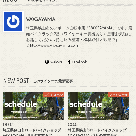
VAXSAYAMA
埼玉県狭山市のスポーツ自転車店「VAX SAYAMA」です。店
頭バイクラック2基（ワイヤーキー貸出あり）是非お気軽に
お越しください♪持ち込み整備・機材取付大歓迎です！
☆http://www.vaxsayama.com
WebSite
Facebook
NEW POST
このライターの最新記事
スケジュール
スケジュール
2026.8.1
2026.7.1
埼玉県狭山市ロードバイクショップ
埼玉県狭山市ロードバイクショップ
VAX SAYAMA：8月の営業予定
VAX SAYAMA：7月の営業予定