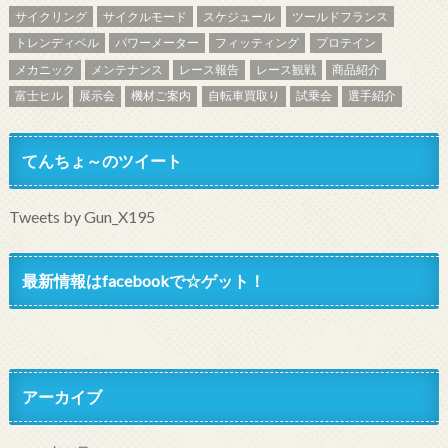
サイクリング
サイクルモード
スケジュール
ツールドフランス
トレンディベル
パワーメーター
フィッティング
プロテイン
メカニック
メンテナンス
レース報告
レース観戦
商品紹介
富士ヒル
展示会
機材ご案内
自転車買取り
試乗会
選手紹介
てんちょ～のツイート
Tweets by Gun_X195
最新情報はfacebookで☆ゲット！
アーカイブ