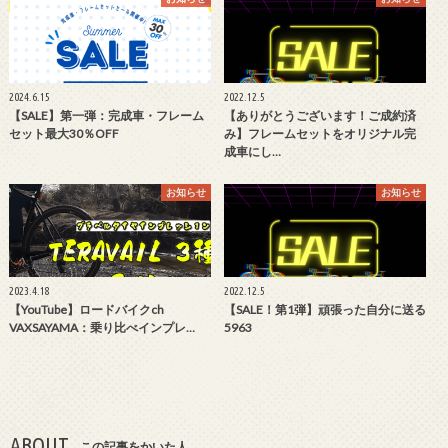
2024.6.15
2022.12.5
【SALE】第一弾：完成車・フレーム
【ありがとうございます！ご成約済
セット最大30％OFF
み】フレームセットをオリジナル完
成車にし…
お知らせ
お知らせ
2023.4.18
2022.12.5
【YouTube】ロードバイクch
【SALE！第1弾】頑張った自分に送る
VAXSAYAMA：乗り比べインプレ…
5963
ABOUT
この記事をかいた人