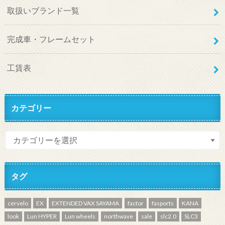
取扱いブランド一覧
完成車・フレームセット
工賃表
カテゴリー
タグ
cervelo
EX
EXTENDED VAX SAYAMA
factor
fasports
KANA
look
Lun HYPER
Lun wheels
northwave
sale
slc2.0
SLC3