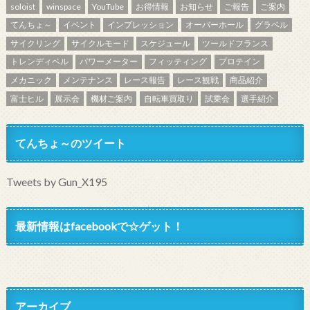
soloist
winspace
YouTube
お得情報
お知らせ
ご報告
ご案内
てんちょ～
イベント
インプレッション
オーバーホール
グラベル
サイクリング
サイクルモード
スケジュール
ツールドフランス
トレンディベル
パワーメーター
フィッティング
プロテイン
メカニック
メンテナンス
レース報告
レース観戦
商品紹介
富士ヒル
展示会
機材ご案内
自転車買取り
試乗会
選手紹介
てんちょ～のツイート
Tweets by Gun_X195
最新情報はfacebookで☆ゲット！
アーカイブ