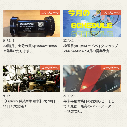
スケジュール
スケジュール
2017.3.18
2024.4.2
20日(月、春分の日)は10:00〜18:00
埼玉県狭山市ロードバイクショップ
で営業いたします。
VAX SAYAMA：4月の営業予定
スケジュール
スケジュール
2016.9.7
2016.12.2
【Lapierre試乗車準備中】9月10日・
年末年始休業日のお知らせ！そし
11日！大開催！
て！最強・最高のパワーメータ
ー”ROTOR…