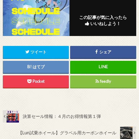
この記事が気に入ったら
いいねしよう！
ツイート
シェア
はてブ
Pocket
feedly
決算セール情報：４月のお得情報第１弾
【Lun試乗ホイール】グラベル用カーボンホイール