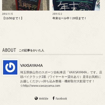
2016.11.15
2019.12.2
【11/30まで！】
年末セール中！29日まで！
ABOUT
この記事をかいた人
VAXSAYAMA
埼玉県狭山市のスポーツ自転車店「VAX SAYAMA」です。店
頭バイクラック2基（ワイヤーキー貸出あり）是非お気軽に
お越しください♪持ち込み整備・機材取付大歓迎です！
☆http://www.vaxsayama.com
WebSite
Facebook