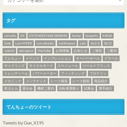
タグ
cervelo
EX
EXTENDED VAX SAYAMA
factor
fasports
KANA
look
Lun HYPER
Lun wheels
northwave
sale
slc2.0
SLC3
soloist
winspace
YouTube
お得情報
お知らせ
ご報告
ご案内
てんちょ～
イベント
インプレッション
オーバーホール
グラベル
サイクリング
サイクルモード
スケジュール
ツールドフランス
トレンディベル
パワーメーター
フィッティング
プロテイン
メカニック
メンテナンス
レース報告
レース観戦
商品紹介
富士ヒル
展示会
機材ご案内
自転車買取り
試乗会
選手紹介
てんちょ～のツイート
Tweets by Gun_X195