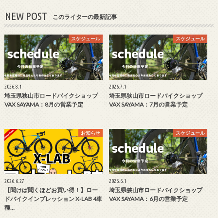
NEW POST
このライターの最新記事
スケジュール
スケジュール
2026.8.1
2026.7.1
埼玉県狭山市ロードバイクショップ
埼玉県狭山市ロードバイクショップ
VAX SAYAMA：8月の営業予定
VAX SAYAMA：7月の営業予定
お知らせ
スケジュール
2026.6.27
2026.6.1
【聞けば聞くほどお買い得！】ロー
埼玉県狭山市ロードバイクショップ
ドバイクインプレッション X-LAB 4車
VAX SAYAMA：6月の営業予定
種…