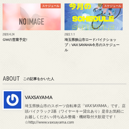
スケジュール
スケジュール
2020.4.24
2022.1.1
GWの営業予定!
埼玉県狭山市ロードバイクショッ
プ：VAX SAYAMA今月のスケジュー
ル
ABOUT
この記事をかいた人
VAXSAYAMA
埼玉県狭山市のスポーツ自転車店「VAX SAYAMA」です。店
頭バイクラック2基（ワイヤーキー貸出あり）是非お気軽に
お越しください♪持ち込み整備・機材取付大歓迎です！
☆http://www.vaxsayama.com