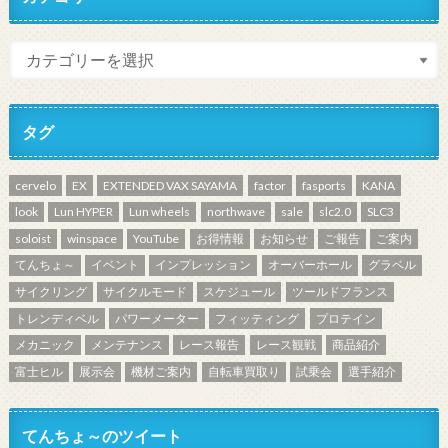
タグ
cervelo
EX
EXTENDED VAX SAYAMA
factor
fasports
KANA
look
Lun HYPER
Lun wheels
northwave
sale
slc2.0
SLC3
soloist
winspace
YouTube
お得情報
お知らせ
ご報告
ご案内
てんちょ～
イベント
インプレッション
オーバーホール
グラベル
サイクリング
サイクルモード
スケジュール
ツールドフランス
トレンディベル
パワーメーター
フィッティング
プロテイン
メカニック
メンテナンス
レース報告
レース観戦
商品紹介
富士ヒル
展示会
機材ご案内
自転車買取り
試乗会
選手紹介
てんちょ～のツイート