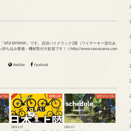
VAX SAYAMA」です。店頭バイクラック2基（ワイヤーキー貸出あ
み整備・機材取付大歓迎です！ ☆http://www.vaxsayama.com
WebSite
Facebook
ュール
お知らせ
スケジュール
2026.6.27
2026.6.1