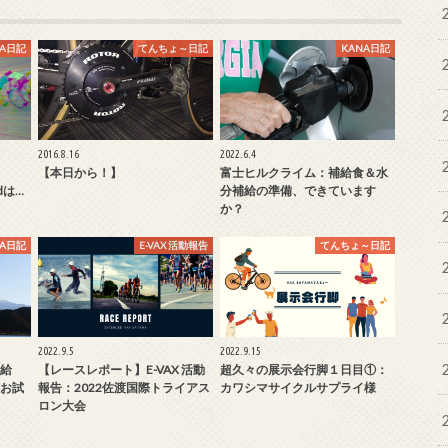
NA日記
てんちょ～日記
KANA日記
2016.8.16
2022.6.4
【本日から！】
富士ヒルクライム：補給食＆水
dは…
分補給の準備、できています
か？
NA日記
E-VAX 活動報告
てんちょ～日記
2022.9.5
2022.9.15
給
【レースレポート】E-VAX 活動
超久々の展示会行脚１日目①：
お試
報告：2022佐渡国際トライアス
カワシマサイクルサプライ様
ロン大会