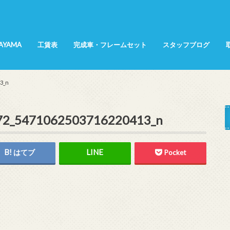
SAYAMA
工賃表
完成車・フレームセット
スタッフブログ
所属選手
てんちょ～日記
KANA日記
インプレッション
商品紹介
展示会レポート
サイクリング
3_n
72_5471062503716220413_n
はてブ
Pocket