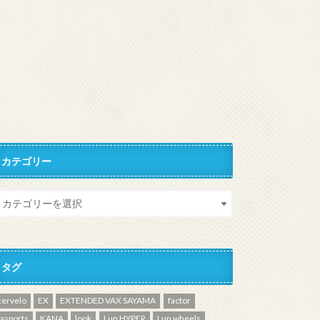
カテゴリー
タグ
cervelo
EX
EXTENDED VAX SAYAMA
factor
fasports
KANA
look
Lun HYPER
Lun wheels