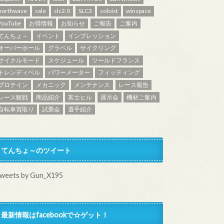
northwave
sale
slc2.0
SLC3
soloist
winspace
YouTube
お得情報
お知らせ
ご報告
ご案内
てんちょ～
イベント
インプレッション
オーバーホール
グラベル
サイクリング
サイクルモード
スケジュール
ツールドフランス
トレンディベル
パワーメーター
フィッティング
プロテイン
メカニック
メンテナンス
レース報告
レース観戦
商品紹介
富士ヒル
展示会
機材ご案内
自転車買取り
試乗会
選手紹介
てんちょ～のツイート
weets by Gun_X195
最新情報はfacebookで☆ゲット！