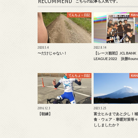
RECOMMEND
こちらの記事も人気です。
てんちょ～日記
KA
2020.5.4
2022.8.14
〜だけじゃない！
【レース観戦】JCL BANK
LEAGUE 2022 決勝Roun
てんちょ～日記
KA
2016.12.3
2023.5.25
【朝練】
富士ヒルまであと少し！補
食・ウェア・寒暖対策等々
ししましたか？