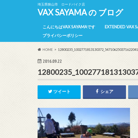
埼玉県狭山市 ロードバイク店
VAX SAYAMA の ブログ
こんにちはVAX SAYAMAです
EXTENDED VAX 
プライバシーポリシー
E-VAX 所属選手
E-VAX 活動報告
E-VAX 【過去】
HOME
12800235_1002771813130372_547106250371622041
2016.09.22
12800235_10027718131303
ツイート
シェア