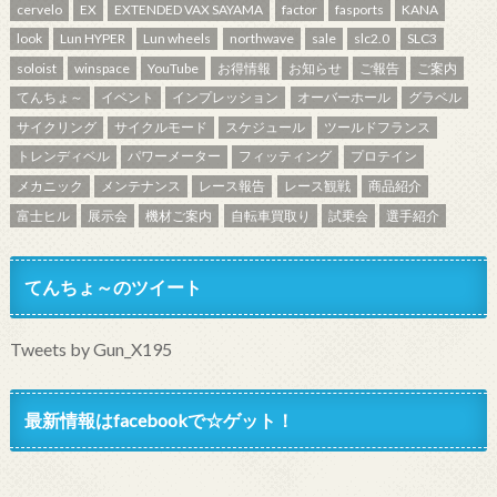
cervelo
EX
EXTENDED VAX SAYAMA
factor
fasports
KANA
look
Lun HYPER
Lun wheels
northwave
sale
slc2.0
SLC3
soloist
winspace
YouTube
お得情報
お知らせ
ご報告
ご案内
てんちょ～
イベント
インプレッション
オーバーホール
グラベル
サイクリング
サイクルモード
スケジュール
ツールドフランス
トレンディベル
パワーメーター
フィッティング
プロテイン
メカニック
メンテナンス
レース報告
レース観戦
商品紹介
富士ヒル
展示会
機材ご案内
自転車買取り
試乗会
選手紹介
てんちょ～のツイート
Tweets by Gun_X195
最新情報はfacebookで☆ゲット！