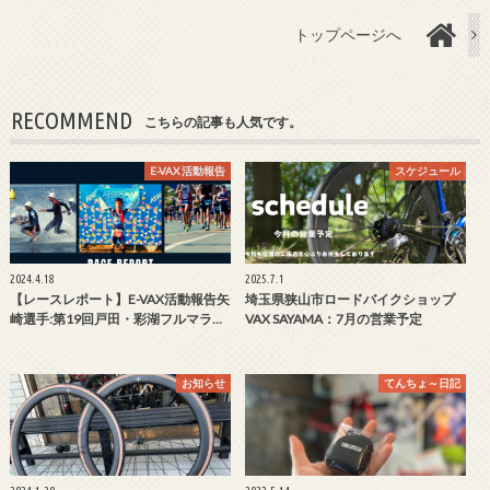
トップページへ
RECOMMEND
こちらの記事も人気です。
E-VAX 活動報告
スケジュール
2024.4.18
2025.7.1
【レースレポート】E-VAX活動報告矢
埼玉県狭山市ロードバイクショップ
崎選手:第19回戸田・彩湖フルマラ…
VAX SAYAMA：7月の営業予定
お知らせ
てんちょ～日記