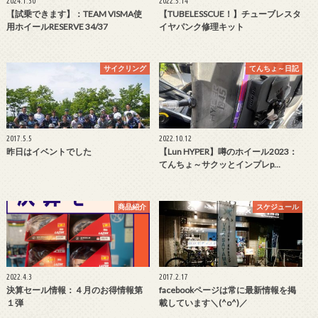
2024.1.30
2022.5.14
【試乗できます】：TEAM VISMA使
【TUBELESSCUE！】チューブレスタ
用ホイールRESERVE 34/37
イヤパンク修理キット
サイクリング
てんちょ～日記
2017.5.5
2022.10.12
昨日はイベントでした
【Lun HYPER】噂のホイール2023：
てんちょ～サクッとインプレp…
商品紹介
スケジュール
2022.4.3
2017.2.17
決算セール情報：４月のお得情報第
facebookページは常に最新情報を掲
１弾
載しています＼(^o^)／