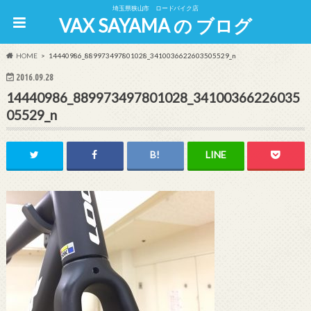
埼玉県狭山市 ロードバイク店
VAX SAYAMA の ブログ
HOME
14440986_889973497801028_3410036622603505529_n
2016.09.28
14440986_889973497801028_34100366226035
05529_n