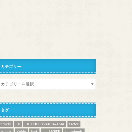
カテゴリー
タグ
cervelo
EX
EXTENDED VAX SAYAMA
factor
fasports
KANA
look
Lun HYPER
Lun wheels