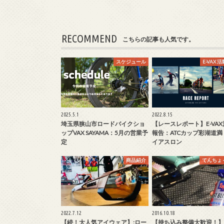
RECOMMEND
こちらの記事も人気です。
スケジュール
E-VAX 
2025.5.1
2022.8.15
埼玉県狭山市ロードバイクショ
【レースレポート】E-VA
ップVAX SAYAMA：5月の営業予
報告：ATCカップ彩湖道満
定
イアスロン
商品紹介
てんちょ
2022.7.12
2016.10.18
【続！大人気アイウェア】:ロー
【持ち込み整備大歓迎！】