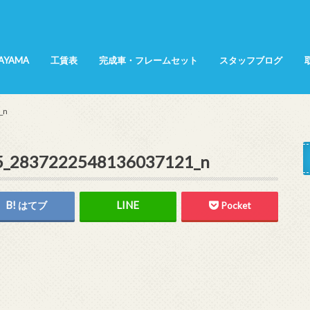
SAYAMA
工賃表
完成車・フレームセット
スタッフブログ
所属選手
てんちょ～日記
KANA日記
インプレッション
商品紹介
展示会レポート
サイクリング
_n
5_2837222548136037121_n
はてブ
Pocket