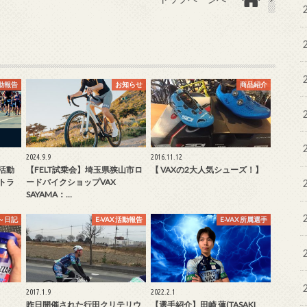
活動報告
お知らせ
商品紹介
2024.9.9
2016.11.12
X活動
【FELT試乗会】埼玉県狭山市ロ
【 VAXの2大人気シューズ！】
トラ
ードバイクショップVAX
SAYAMA：…
～日記
E-VAX 活動報告
E-VAX 所属選手
2017.1.9
2022.2.1
昨日開催された行田クリテリウ
【選手紹介】田崎 蓮(TASAKI