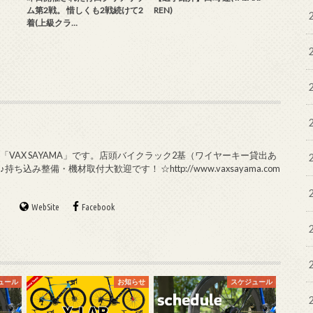
ム第2戦。 惜しくも2戦続けて2
REN)
着(上級クラ…
VAX SAYAMA」です。店頭バイクラック2基（ワイヤーキー貸出あ
み整備・機材取付大歓迎です！ ☆http://www.vaxsayama.com
WebSite
Facebook
ュール
お知らせ
スケジュール