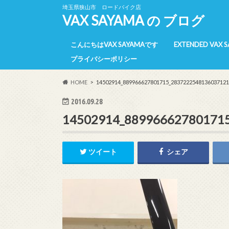
埼玉県狭山市 ロードバイク店
VAX SAYAMA の ブログ
こんにちはVAX SAYAMAです
EXTENDED VAX 
プライバシーポリシー
E-VAX 所属選手
E-VAX 活動報告
E-VAX 【過去】
HOME
14502914_889966627801715_2837222548136037121
2016.09.28
14502914_88996662780171
ツイート
シェア