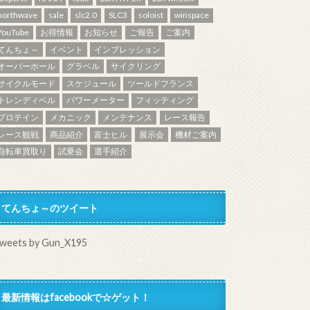
northwave
sale
slc2.0
SLC3
soloist
winspace
YouTube
お得情報
お知らせ
ご報告
ご案内
てんちょ～
イベント
インプレッション
オーバーホール
グラベル
サイクリング
サイクルモード
スケジュール
ツールドフランス
トレンディベル
パワーメーター
フィッティング
プロテイン
メカニック
メンテナンス
レース報告
レース観戦
商品紹介
富士ヒル
展示会
機材ご案内
自転車買取り
試乗会
選手紹介
てんちょ～のツイート
weets by Gun_X195
最新情報はfacebookで☆ゲット！