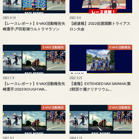
2025.4.14
2022.9.4
【レースレポート】E-VAX活動報告矢
【続速報】2022佐渡国際トライアス
崎選手:戸田彩湖ウルトラマラソン
ロン大会
E-VAX 活動報告
E-VAX 活動報告
2023.7.9
2022.9.25
【レースレポート】E-VAX活動報告矢
【速報】EXTENDED VAX SAYAMA:第
崎選手:2023 ROUGH WA…
2戦宮ケ瀬クリテリウム…
E-VAX 活動報告
E-VAX 活動報告
2022.9.5
2024.1.15