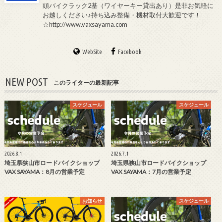
頭バイクラック2基（ワイヤーキー貸出あり）是非お気軽に
お越しください♪持ち込み整備・機材取付大歓迎です！
☆http://www.vaxsayama.com
WebSite
Facebook
NEW POST
このライターの最新記事
スケジュール
スケジュール
2026.8.1
2026.7.1
埼玉県狭山市ロードバイクショップ
埼玉県狭山市ロードバイクショップ
VAX SAYAMA：8月の営業予定
VAX SAYAMA：7月の営業予定
お知らせ
スケジュール