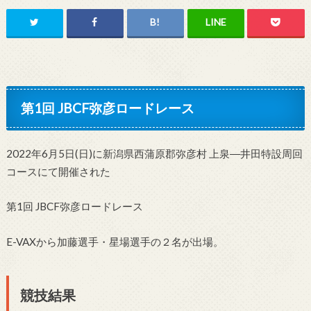
第1回 JBCF弥彦ロードレース
2022年6月5日(日)に新潟県西蒲原郡弥彦村 上泉―井田特設周回
コースにて開催された
第1回 JBCF弥彦ロードレース
E-VAXから加藤選手・星場選手の２名が出場。
競技結果