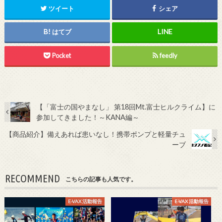
ツイート
シェア
はてブ
Pocket
feedly
【「富士の国やまなし」 第18回Mt.富士ヒルクライム】に
参加してきました！～KANA編～
【商品紹介】備えあれば患いなし！携帯ポンプと軽量チュ
ーブ
RECOMMEND
こちらの記事も人気です。
E-VAX 活動報告
E-VAX 活動報告