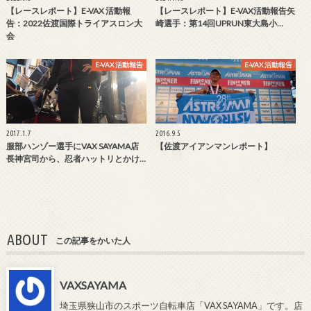
【レースレポート】E-VAX 活動報
【レースレポート】E-VAX活動報告矢
告：2022佐渡国際トライアスロン大
崎選手：第14回UPRUN東大島小…
会
E-VAX 活動報告
E-VAX 活動報告
2017.1.7
2016.9.5
服部ハンゾー選手にVAX SAYAMA店
【佐渡アイアンマンレポート】
長神宮司から、忍者ハットリとかけ…
ABOUT
この記事をかいた人
VAXSAYAMA
埼玉県狭山市のスポーツ自転車店「VAX SAYAMA」です。店