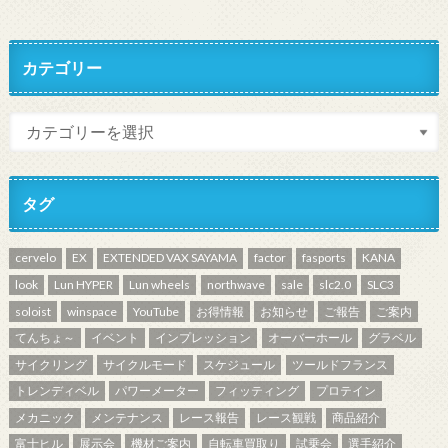
カテゴリー
タグ
cervelo
EX
EXTENDED VAX SAYAMA
factor
fasports
KANA
look
Lun HYPER
Lun wheels
northwave
sale
slc2.0
SLC3
soloist
winspace
YouTube
お得情報
お知らせ
ご報告
ご案内
てんちょ～
イベント
インプレッション
オーバーホール
グラベル
サイクリング
サイクルモード
スケジュール
ツールドフランス
トレンディベル
パワーメーター
フィッティング
プロテイン
メカニック
メンテナンス
レース報告
レース観戦
商品紹介
富士ヒル
展示会
機材ご案内
自転車買取り
試乗会
選手紹介