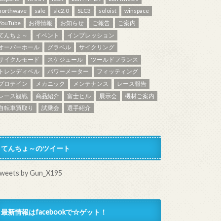
northwave
sale
slc2.0
SLC3
soloist
winspace
YouTube
お得情報
お知らせ
ご報告
ご案内
てんちょ～
イベント
インプレッション
オーバーホール
グラベル
サイクリング
サイクルモード
スケジュール
ツールドフランス
トレンディベル
パワーメーター
フィッティング
プロテイン
メカニック
メンテナンス
レース報告
レース観戦
商品紹介
富士ヒル
展示会
機材ご案内
自転車買取り
試乗会
選手紹介
てんちょ～のツイート
weets by Gun_X195
最新情報はfacebookで☆ゲット！