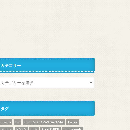
カテゴリー
タグ
cervelo
EX
EXTENDED VAX SAYAMA
factor
fasports
KANA
look
Lun HYPER
Lun wheels