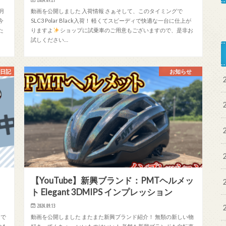
月
動画を公開しました 入荷情報 さぁそして、このタイミングで
今
SLC3 Polar Black入荷！ 軽くてスピーディで快適な一台に仕上が
た
りますよ
ショップに試乗車のご用意もございますので、是非お
試しください…
～日記
お知らせ
【YouTube】新興ブランド：PMTヘルメッ
ト Elegant 3DMIPS インプレッション
2024.09.13
中で
動画を公開しました またまた新興ブランド紹介！ 無類の新しい物