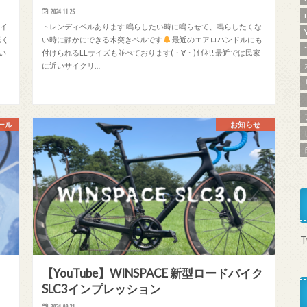
2024.11.25
サイ
トレンディベルあります 鳴らしたい時に鳴らせて、鳴らしたくな
軽く
い時に静かにできる木突きベルです
最近のエアロハンドルにも
い
付けられるLLサイズも並べております(・∀・)ｲｲﾈ!! 最近では民家
に近いサイクリ…
ール
お知らせ
T
【YouTube】WINSPACE 新型ロードバイク
SLC3インプレッション
2024.09.21