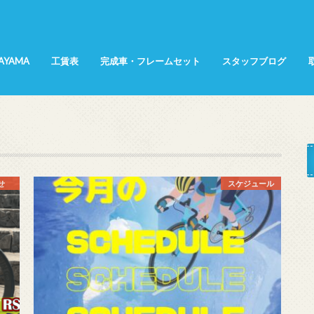
SAYAMA
工賃表
完成車・フレームセット
スタッフブログ
所属選手
てんちょ～日記
KANA日記
インプレッション
商品紹介
展示会レポート
サイクリング
せ
スケジュール