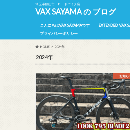
埼玉県狭山市 ロードバイク店
VAX SAYAMA の ブログ
こんにちはVAX SAYAMAです
EXTENDED VAX 
プライバシーポリシー
E-VAX 所属選手
E-VAX 活動報告
E-VAX 【過去】
HOME
2024年
2024年
お知ら