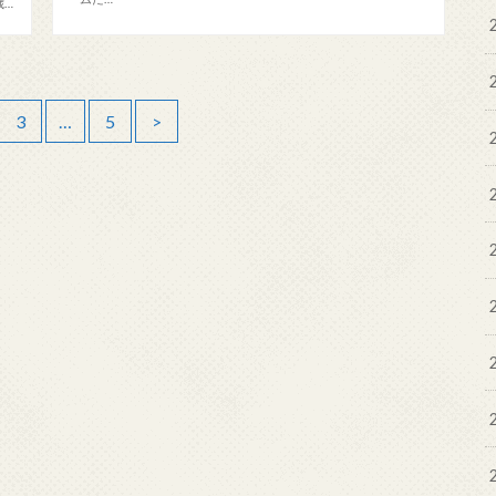
歳…
3
…
5
>