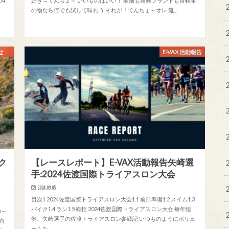
の4
好き→てんちょ～ いいものはいい！ 老舗も新興ブランドも自転車
の物なら何でも試して味わう それが「てんちょ～オレ 流」
せ
E-VAX 活動報告
ク
【レースレポート】E-VAX活動報告矢崎選
手:2024佐渡国際トライアスロン大会
2024.09.05
目次1 2024佐渡国際トライアスロン大会1.1 前日準備1.2 スイム1.3
バイク1.4 ラン1.5 総括 2024佐渡国際トライアスロン大会 毎年恒
)～
例、矢崎選手の佐渡トライアスロン参戦記 いつものようにボリュ
予約
ームた…