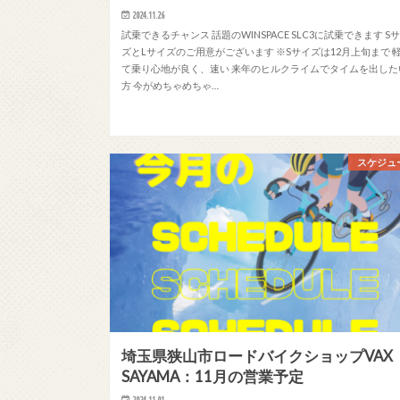
2024.11.26
試乗できるチャンス 話題のWINSPACE SLC3に試乗できます S
ズとLサイズのご用意がございます ※Sサイズは12月上旬まで 
て乗り心地が良く、速い 来年のヒルクライムでタイムを出した
方 今がめちゃめちゃ…
スケジュ
埼玉県狭山市ロードバイクショップVAX
SAYAMA：11月の営業予定
2024.11.01