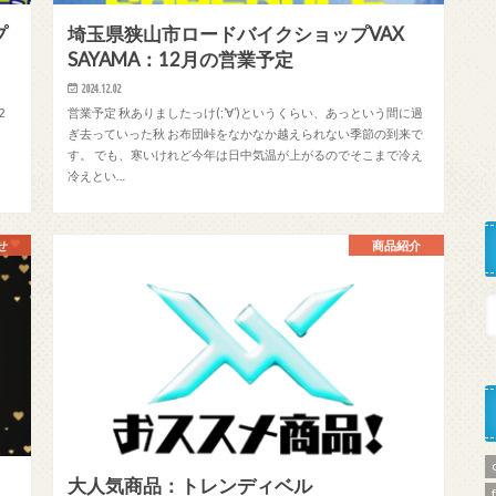
プ
埼玉県狭山市ロードバイクショップVAX
SAYAMA：12月の営業予定
2024.12.02
2
営業予定 秋ありましたっけ(;’∀’)というくらい、あっという間に過
ぎ去っていった秋 お布団峠をなかなか越えられない季節の到来で
す。 でも、寒いけれど今年は日中気温が上がるのでそこまで冷え
冷えとい…
せ
商品紹介
大人気商品：トレンディベル