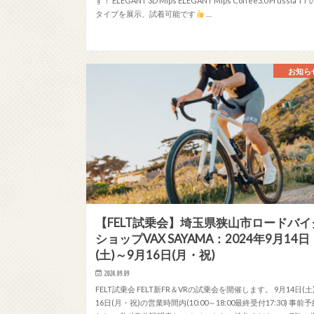
す！ ELEGANT 3D Mips ELEGANT Mips Coffee3.0 Prussia TT 
タイプを展示、試着可能です
…
お知ら
【FELT試乗会】埼玉県狭山市ロードバイ
ショップVAX SAYAMA：2024年9月14日
(土)～9月16日(月・祝)
2024.09.09
FELT試乗会 FELT新FR＆VRの試乗会を開催します。 9月14日(土
16日(月・祝)の営業時間内(10:00～18:00最終受付17:30) 事前