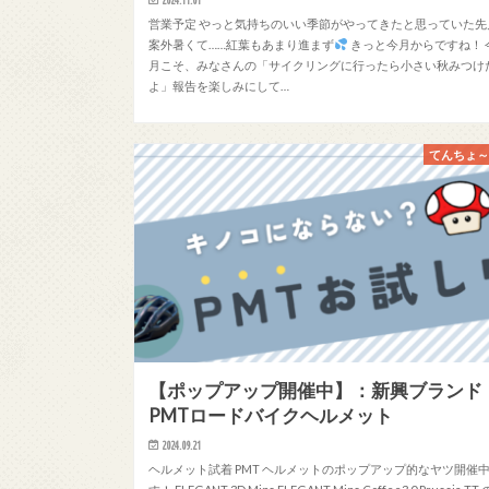
営業予定 やっと気持ちのいい季節がやってきたと思っていた先
案外暑くて……紅葉もあまり進まず
きっと今月からですね！ 
月こそ、みなさんの「サイクリングに行ったら小さい秋みつけ
よ」報告を楽しみにして…
てんちょ
【ポップアップ開催中】：新興ブランド
PMTロードバイクヘルメット
2024.09.21
ヘルメット試着 PMT ヘルメットのポップアップ的なヤツ開催