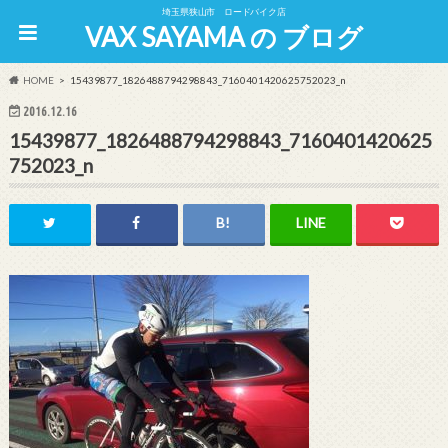
埼玉県狭山市 ロードバイク店
VAX SAYAMA の ブログ
HOME
15439877_1826488794298843_7160401420625752023_n
2016.12.16
15439877_1826488794298843_7160401420625
752023_n