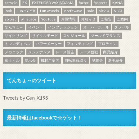
cervelo
EX
EXTENDED VAX SAYAMA
factor
fasports
KANA
look
Lun HYPER
Lun wheels
northwave
sale
slc2.0
SLC3
soloist
winspace
YouTube
お得情報
お知らせ
ご報告
ご案内
てんちょ～
イベント
インプレッション
オーバーホール
グラベル
サイクリング
サイクルモード
スケジュール
ツールドフランス
トレンディベル
パワーメーター
フィッティング
プロテイン
メカニック
メンテナンス
レース報告
レース観戦
商品紹介
富士ヒル
展示会
機材ご案内
自転車買取り
試乗会
選手紹介
てんちょ～のツイート
Tweets by Gun_X195
最新情報はfacebookで☆ゲット！