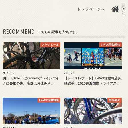
トップページへ
RECOMMEND
こちらの記事も人気です。
スケジュール
E-VAX 活動報告
2017.3.15
2023.9.4
明日（3/16）はcerveloブレインバイ
【レースレポート】E-VAX活動報告矢
クに参加の為、店舗はお休みさ…
崎選手：2023佐渡国際トライアス…
E-VAX 活動報告
商品紹介