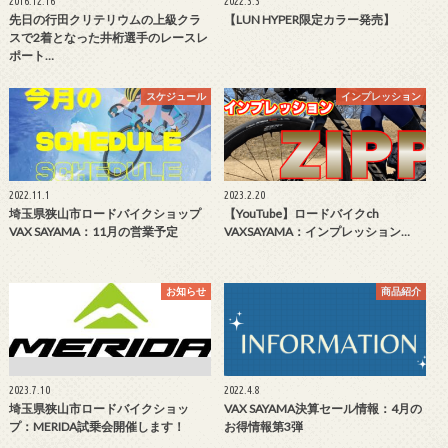
2016.12.16
2022.3.3
先日の行田クリテリウムの上級クラ
【LUN HYPER限定カラー発売】
スで2着となった井桁選手のレースレ
ポート…
スケジュール
インプレッション
2022.11.1
2023.2.20
埼玉県狭山市ロードバイクショップ
【YouTube】ロードバイクch
VAX SAYAMA：11月の営業予定
VAXSAYAMA：インプレッション…
お知らせ
商品紹介
2023.7.10
2022.4.8
埼玉県狭山市ロードバイクショッ
VAX SAYAMA決算セール情報：4月の
プ：MERIDA試乗会開催します！
お得情報第3弾