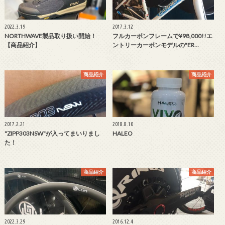
2022.3.19
2017.3.12
NORTHWAVE製品取り扱い開始！
フルカーボンフレームで¥98,000!!エ
【商品紹介】
ントリーカーボンモデルの"ER…
商品紹介
商品紹介
2017.2.21
2018.8.10
"ZIPP303NSW"が入ってまいりまし
HALEO
た！
商品紹介
商品紹介
2022.3.29
2016.12.4