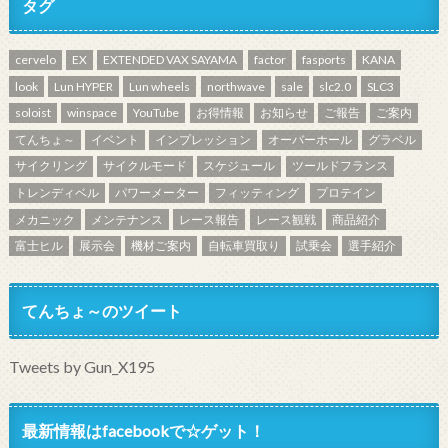
タグ
cervelo
EX
EXTENDED VAX SAYAMA
factor
fasports
KANA
look
Lun HYPER
Lun wheels
northwave
sale
slc2.0
SLC3
soloist
winspace
YouTube
お得情報
お知らせ
ご報告
ご案内
てんちょ～
イベント
インプレッション
オーバーホール
グラベル
サイクリング
サイクルモード
スケジュール
ツールドフランス
トレンディベル
パワーメーター
フィッティング
プロテイン
メカニック
メンテナンス
レース報告
レース観戦
商品紹介
富士ヒル
展示会
機材ご案内
自転車買取り
試乗会
選手紹介
てんちょ～のツイート
Tweets by Gun_X195
最新情報はfacebookで☆ゲット！