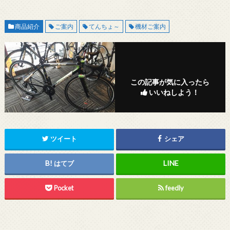
商品紹介
ご案内
てんちょ～
機材ご案内
この記事が気に入ったら
いいねしよう！
ツイート
シェア
はてブ
Pocket
feedly