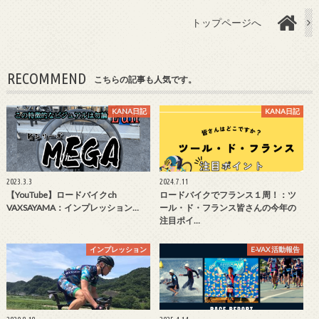
トップページへ
RECOMMEND
こちらの記事も人気です。
KANA日記
KANA日記
2023.3.3
2024.7.11
【YouTube】ロードバイクch
ロードバイクでフランス１周！：ツ
VAXSAYAMA：インプレッション…
ール・ド・フランス皆さんの今年の
注目ポイ…
インプレッション
E-VAX 活動報告