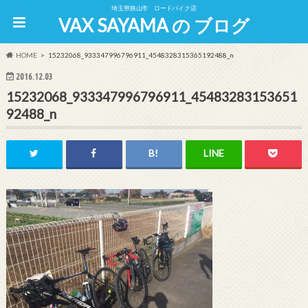
埼玉県狭山市 ロードバイク店
VAX SAYAMA の ブログ
HOME
15232068_933347996796911_4548328315365192488_n
2016.12.03
15232068_933347996796911_45483283153651
92488_n