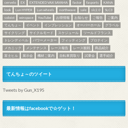
cervelo
EX
EXTENDED VAX SAYAMA
factor
fasports
KANA
look
Lun HYPER
Lun wheels
northwave
sale
slc2.0
SLC3
soloist
winspace
YouTube
お得情報
お知らせ
ご報告
ご案内
てんちょ～
イベント
インプレッション
オーバーホール
グラベル
サイクリング
サイクルモード
スケジュール
ツールドフランス
トレンディベル
パワーメーター
フィッティング
プロテイン
メカニック
メンテナンス
レース報告
レース観戦
商品紹介
富士ヒル
展示会
機材ご案内
自転車買取り
試乗会
選手紹介
てんちょ～のツイート
Tweets by Gun_X195
最新情報はfacebookで☆ゲット！