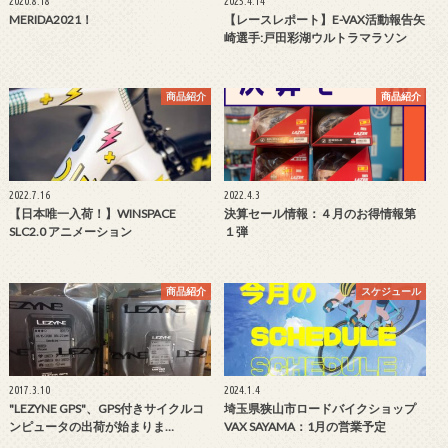
2020.8.18
2025.4.14
MERIDA2021！
【レースレポート】E-VAX活動報告矢
崎選手:戸田彩湖ウルトラマラソン
商品紹介
商品紹介
2022.7.16
2022.4.3
【日本唯一入荷！】WINSPACE
決算セール情報：４月のお得情報第
SLC2.0 アニメーション
１弾
商品紹介
スケジュール
2017.3.10
2024.1.4
"LEZYNE GPS"、GPS付きサイクルコ
埼玉県狭山市ロードバイクショップ
ンピュータの出荷が始まりま…
VAX SAYAMA：1月の営業予定