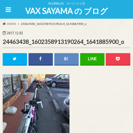
埼玉県狭山市 ロードバイク店
VAX SAYAMA の ブログ
HOME
24463438_1602358913190264_1641885900_o
2017.12.02
24463438_1602358913190264_1641885900_o