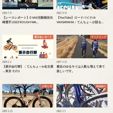
2023.7.9
2022.9.12
【レースレポート】E-VAX活動報告矢
【YouTube】ロードバイクch
崎選手:2023 ROUGH WA…
VAXSAYAMA：てんちょ～が語る…
展示会レポート
サイクリング
2024.2.2
2017.3.12
【展示会行脚】：てんちょ～in名古屋
最近のゆるサイは人数も増えて来て
→東京 その1
楽しいです。
お知らせ
商品紹介
2025.2.23
2022.3.3