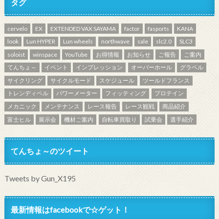
タグ
cervelo
EX
EXTENDED VAX SAYAMA
factor
fasports
KANA
look
Lun HYPER
Lun wheels
northwave
sale
slc2.0
SLC3
soloist
winspace
YouTube
お得情報
お知らせ
ご報告
ご案内
てんちょ～
イベント
インプレッション
オーバーホール
グラベル
サイクリング
サイクルモード
スケジュール
ツールドフランス
トレンディベル
パワーメーター
フィッティング
プロテイン
メカニック
メンテナンス
レース報告
レース観戦
商品紹介
富士ヒル
展示会
機材ご案内
自転車買取り
試乗会
選手紹介
てんちょ～のツイート
Tweets by Gun_X195
最新情報はfacebookで☆ゲット！