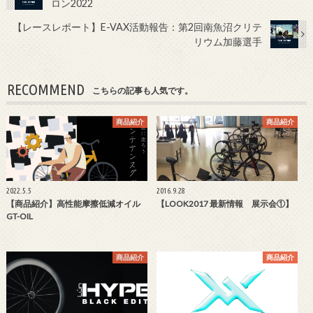
ロン2022
【レースレポート】E-VAX活動報告：第2回南魚沼クリテ
リウム加藤選手
RECOMMEND
こちらの記事も人気です。
商品紹介
商品紹介
2022.5.5
2016.9.28
【商品紹介】高性能摩擦低減オイル
【LOOK2017 最新情報 展示会①】
GT-OIL
商品紹介
商品紹介