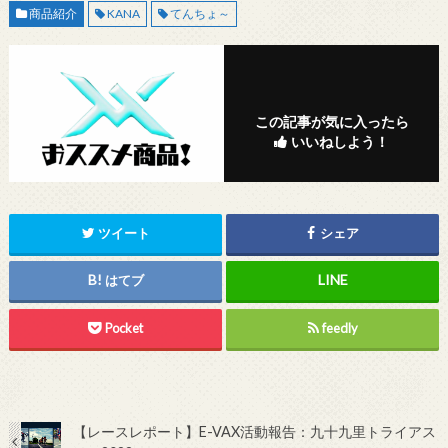
商品紹介
KANA
てんちょ～
この記事が気に入ったら
いいねしよう！
ツイート
シェア
はてブ
Pocket
feedly
【レースレポート】E-VAX活動報告：九十九里トライアス