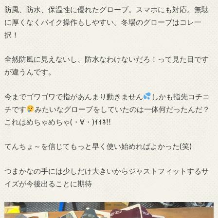
防風、防水、保温性に優れたグローブ。スマホにも対応。無駄
に厚くなくバイク操作もしやすい。冬場のグローブはコレ一
択！
全然防風に見えないし、防水なわけないだろ！って見た目です
が違うんです。
今までゴワゴワで指があんまり動きません
しかも指先コチコ
チです
みたいなグローブをしていたのは一体何だったんだ？
これはめちゃめちゃ(・∀・)ｲｲﾈ!!
てんちょ～を信じてもっと早く使い始めればよかった(笑)
つまかなの手には少しだけ大きいからジャストフィットするサ
イズが今後出ることに期待