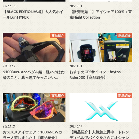
2022.5.13
2022.9.11
【BLACK EDITION登場】大人気ホイ
【販売開始！】アイウェア100％：東
ールLun HYPER
京Night Collection
商品紹介
商品紹介
2016.12.7
2022.1.31
9100Dura-Aceペダル編 軽いのは勿
おすすめGPSサイコン：bryton
論のこと、真っ黒でかっこいい…
Rider500【商品紹介】
商品紹介
商品紹介
2022.1.21
2023.6.17
おススメアイウェア：100%NEWカ
【商品紹介】人気急上昇中！トレン
ラー入荷しました！【商品紹介】
ディベルでバイクをさらにオシャレ