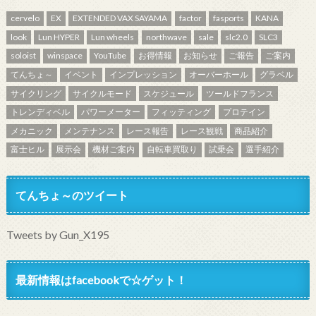
cervelo
EX
EXTENDED VAX SAYAMA
factor
fasports
KANA
look
Lun HYPER
Lun wheels
northwave
sale
slc2.0
SLC3
soloist
winspace
YouTube
お得情報
お知らせ
ご報告
ご案内
てんちょ～
イベント
インプレッション
オーバーホール
グラベル
サイクリング
サイクルモード
スケジュール
ツールドフランス
トレンディベル
パワーメーター
フィッティング
プロテイン
メカニック
メンテナンス
レース報告
レース観戦
商品紹介
富士ヒル
展示会
機材ご案内
自転車買取り
試乗会
選手紹介
てんちょ～のツイート
Tweets by Gun_X195
最新情報はfacebookで☆ゲット！