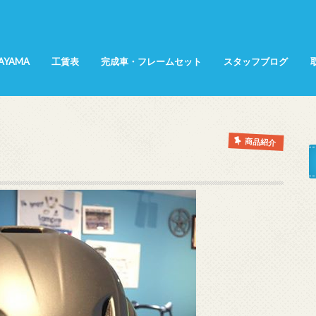
SAYAMA
工賃表
完成車・フレームセット
スタッフブログ
所属選手
てんちょ～日記
KANA日記
インプレッション
商品紹介
展示会レポート
サイクリング
商品紹介