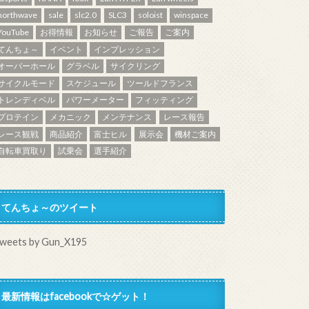
northwave
sale
slc2.0
SLC3
soloist
winspace
YouTube
お得情報
お知らせ
ご報告
ご案内
てんちょ～
イベント
インプレッション
オーバーホール
グラベル
サイクリング
サイクルモード
スケジュール
ツールドフランス
トレンディベル
パワーメーター
フィッティング
プロテイン
メカニック
メンテナンス
レース報告
レース観戦
商品紹介
富士ヒル
展示会
機材ご案内
自転車買取り
試乗会
選手紹介
てんちょ～のツイート
weets by Gun_X195
最新情報はfacebookで☆ゲット！