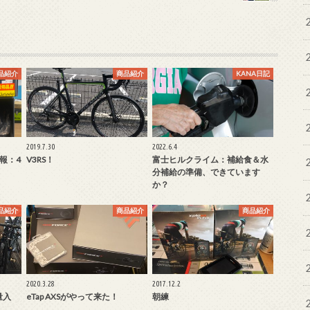
品紹介
商品紹介
KANA日記
2019.7.30
2022.6.4
情報：4
V3RS！
富士ヒルクライム：補給食＆水
分補給の準備、できています
か？
品紹介
商品紹介
商品紹介
2020.3.28
2017.12.2
量入
eTap AXSがやって来た！
朝練