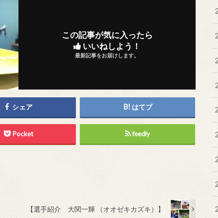
この記事が気に入ったら
いいねしよう！
最新記事をお届けします。
シェア
はてブ
Pocket
feedly
【選手紹介 大関一輝 （オオゼキカズキ）】