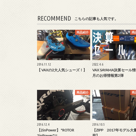
RECOMMEND
こちらの記事も人気です。
商品紹介
商
2016.11.12
2022.4.6
【 VAXの2大人気シューズ！】
VAX SAYAMA決算セール
月のお得情報第2弾
商品紹介
商
2016.12.4
2016.10.5
【2inPower】 "ROTOR
【ZIPP 2017年モデル大
2inPower"!!
荷】