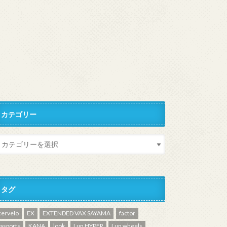
カテゴリー
タグ
cervelo
EX
EXTENDED VAX SAYAMA
factor
fasports
KANA
look
Lun HYPER
Lun wheels