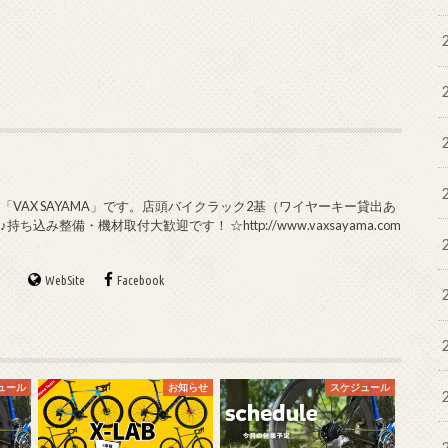
VAX SAYAMA」です。店頭バイクラック2基（ワイヤーキー貸出あ
み整備・機材取付大歓迎です！ ☆http://www.vaxsayama.com
WebSite
Facebook
ュール
お知らせ
スケジュール