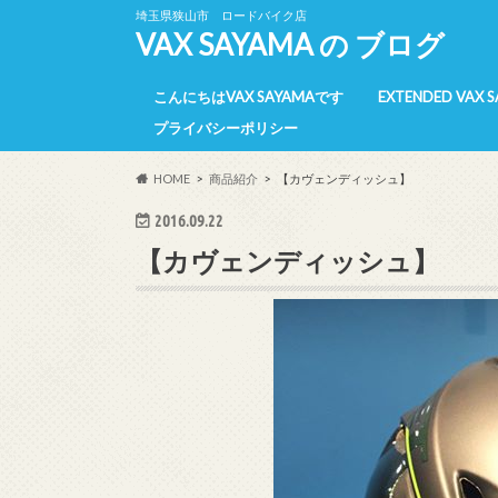
埼玉県狭山市 ロードバイク店
VAX SAYAMA の ブログ
こんにちはVAX SAYAMAです
EXTENDED VAX 
プライバシーポリシー
E-VAX 所属選手
E-VAX 活動報告
E-VAX 【過去】
HOME
商品紹介
【カヴェンディッシュ】
2016.09.22
【カヴェンディッシュ】