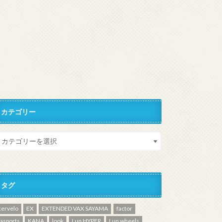
カテゴリー
タグ
cervelo
EX
EXTENDED VAX SAYAMA
factor
fasports
KANA
look
Lun HYPER
Lun wheels