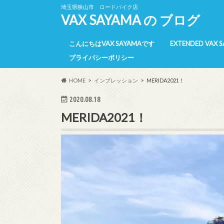
埼玉県狭山市 ロードバイク店
VAX SAYAMA の ブログ
こんにちはVAX SAYAMAです
EXTENDED VAX 
プライバシーポリシー
E-VAX 所属選手
E-VAX 活動報告
E-VAX 【過去】
HOME
インプレッション
MERIDA2021！
2020.08.18
MERIDA2021！