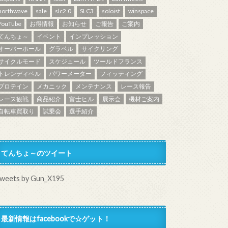
northwave
sale
slc2.0
SLC3
soloist
winspace
YouTube
お得情報
お知らせ
ご報告
ご案内
てんちょ～
イベント
インプレッション
オーバーホール
グラベル
サイクリング
サイクルモード
スケジュール
ツールドフランス
トレンディベル
パワーメーター
フィッティング
プロテイン
メカニック
メンテナンス
レース報告
レース観戦
商品紹介
富士ヒル
展示会
機材ご案内
自転車買取り
試乗会
選手紹介
てんちょ～のツイート
weets by Gun_X195
最新情報はfacebookで☆ゲット！