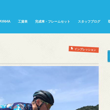
SAYAMA
工賃表
完成車・フレームセット
スタッフブログ
所属選手
てんちょ～日記
KANA日記
インプレッション
商品紹介
展示会レポート
サイクリング
インプレッション