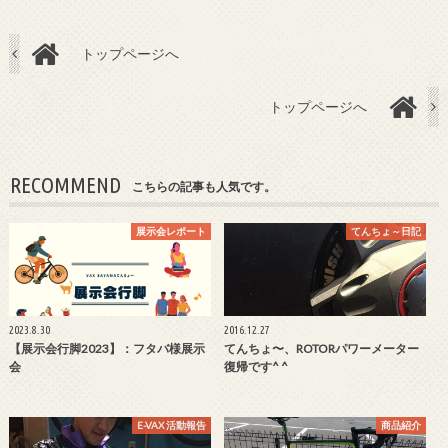
トップページへ
トップページへ
RECOMMEND
こちらの記事も人気です。
展示会レポート
てんちょ～日記
2023.8.30
2016.12.27
【展示会行脚2023】：フタバ様展示
てんちょ〜、ROTORパワーメーター
会
復帰です^ ^
E-VAX 活動報告
商品紹介