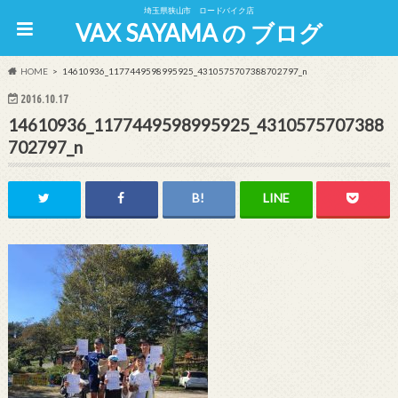
埼玉県狭山市 ロードバイク店
VAX SAYAMA の ブログ
HOME
14610936_1177449598995925_4310575707388702797_n
2016.10.17
14610936_1177449598995925_4310575707388
702797_n