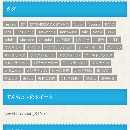
タグ
cervelo
EX
EXTENDED VAX SAYAMA
factor
fasports
KANA
look
Lun HYPER
Lun wheels
northwave
sale
slc2.0
SLC3
soloist
winspace
YouTube
お得情報
お知らせ
ご報告
ご案内
てんちょ～
イベント
インプレッション
オーバーホール
グラベル
サイクリング
サイクルモード
スケジュール
ツールドフランス
トレンディベル
パワーメーター
フィッティング
プロテイン
メカニック
メンテナンス
レース報告
レース観戦
商品紹介
富士ヒル
展示会
機材ご案内
自転車買取り
試乗会
選手紹介
てんちょ～のツイート
Tweets by Gun_X195