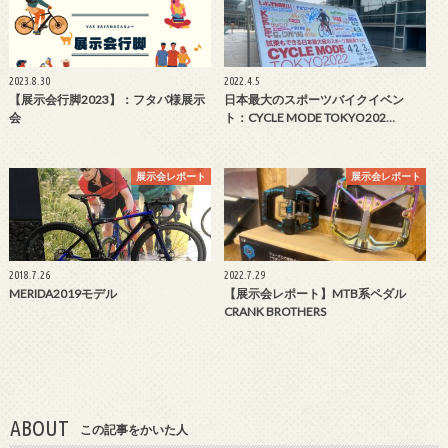
2023.8.30
2022.4.5
【展示会行脚2023】：フタバ様展示
日本最大のスポーツバイクイベン
会
ト：CYCLE MODE TOKYO202…
展示会レポート
展示会レポート
2018.7.26
2022.7.29
MERIDA2019モデル
【展示会レポート】MTB系ペダル
CRANK BROTHERS
ABOUT
この記事をかいた人