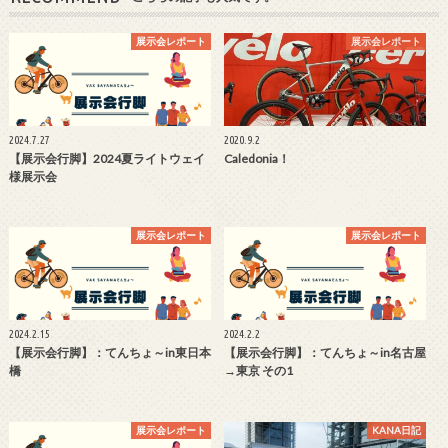
展示会レポート
展示会レポート
2024.7.27
2020.9.2
【展示会行脚】2024夏ライトウェイ
Caledonia！
様展示会
展示会レポート
展示会レポート
2024.2.15
2024.2.2
【展示会行脚】：てんちょ～in東日本
【展示会行脚】：てんちょ～in名古屋
橋
→東京 その1
展示会レポート
KANA日記