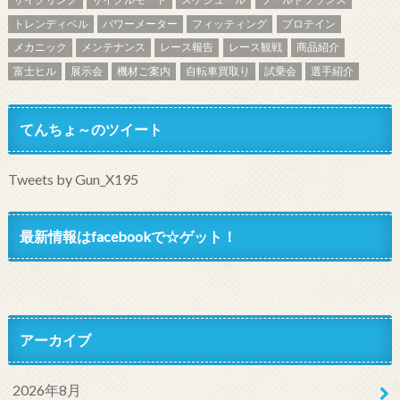
トレンディベル
パワーメーター
フィッティング
プロテイン
メカニック
メンテナンス
レース報告
レース観戦
商品紹介
富士ヒル
展示会
機材ご案内
自転車買取り
試乗会
選手紹介
てんちょ～のツイート
Tweets by Gun_X195
最新情報はfacebookで☆ゲット！
アーカイブ
2026年8月