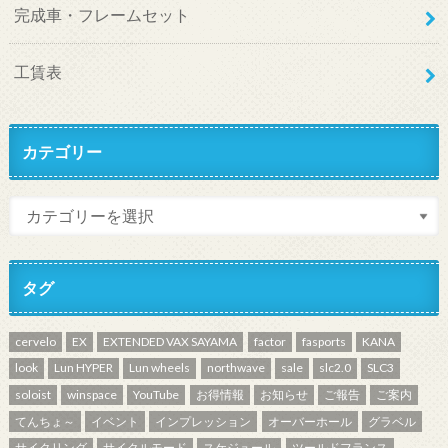
完成車・フレームセット
工賃表
カテゴリー
タグ
cervelo
EX
EXTENDED VAX SAYAMA
factor
fasports
KANA
look
Lun HYPER
Lun wheels
northwave
sale
slc2.0
SLC3
soloist
winspace
YouTube
お得情報
お知らせ
ご報告
ご案内
てんちょ～
イベント
インプレッション
オーバーホール
グラベル
サイクリング
サイクルモード
スケジュール
ツールドフランス