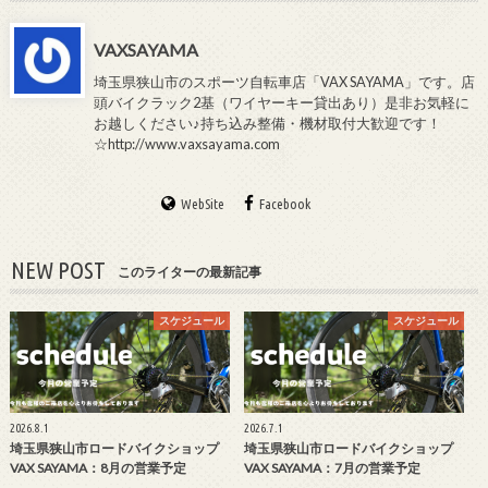
VAXSAYAMA
埼玉県狭山市のスポーツ自転車店「VAX SAYAMA」です。店
頭バイクラック2基（ワイヤーキー貸出あり）是非お気軽に
お越しください♪持ち込み整備・機材取付大歓迎です！
☆http://www.vaxsayama.com
WebSite
Facebook
NEW POST
このライターの最新記事
スケジュール
スケジュール
2026.8.1
2026.7.1
埼玉県狭山市ロードバイクショップ
埼玉県狭山市ロードバイクショップ
VAX SAYAMA：8月の営業予定
VAX SAYAMA：7月の営業予定