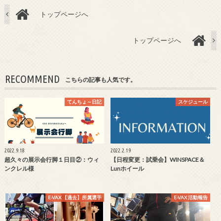
トップページへ
トップページへ
RECOMMEND
こちらの記事も人気です。
てんちょ～日記
スケジュール
2022.9.18
2022.2.19
超久々の展示会行脚１日目②：ウィ
【日程変更：試乗会】WINSPACE＆
ンクレル様
Lunホイール
E-VAX 【過去】所属選手
E-VAX 活動報告