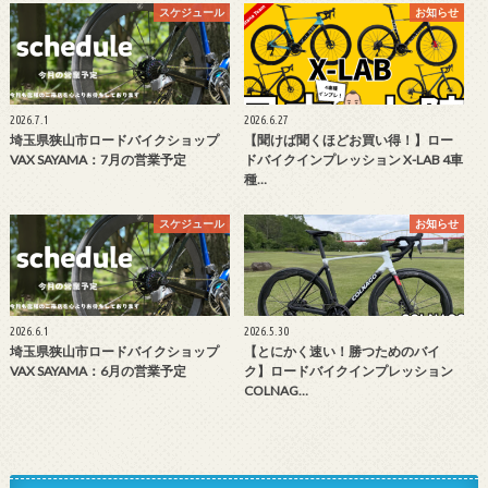
スケジュール
お知らせ
2026.7.1
2026.6.27
埼玉県狭山市ロードバイクショップ
【聞けば聞くほどお買い得！】ロー
VAX SAYAMA：7月の営業予定
ドバイクインプレッション X-LAB 4車
種…
スケジュール
お知らせ
2026.6.1
2026.5.30
埼玉県狭山市ロードバイクショップ
【とにかく速い！勝つためのバイ
VAX SAYAMA：6月の営業予定
ク】ロードバイクインプレッション
COLNAG…