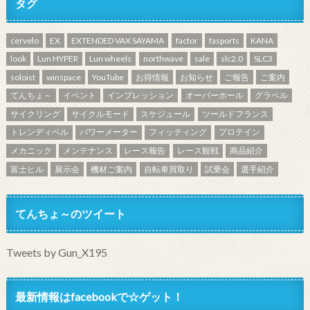
タグ
cervelo
EX
EXTENDED VAX SAYAMA
factor
fasports
KANA
look
Lun HYPER
Lun wheels
northwave
sale
slc2.0
SLC3
soloist
winspace
YouTube
お得情報
お知らせ
ご報告
ご案内
てんちょ～
イベント
インプレッション
オーバーホール
グラベル
サイクリング
サイクルモード
スケジュール
ツールドフランス
トレンディベル
パワーメーター
フィッティング
プロテイン
メカニック
メンテナンス
レース報告
レース観戦
商品紹介
富士ヒル
展示会
機材ご案内
自転車買取り
試乗会
選手紹介
てんちょ～のツイート
Tweets by Gun_X195
最新情報はfacebookで☆ゲット！