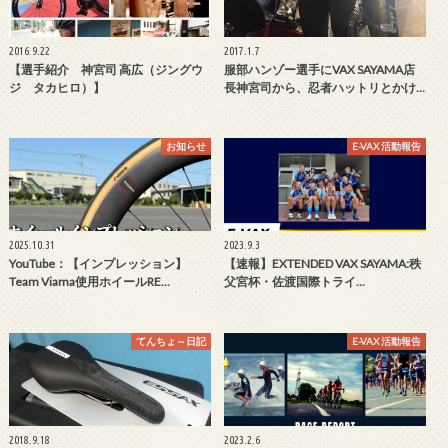
2016.9.22
2017.1.7
【選手紹介 神宮司 高広（ジングウ
服部ハンゾー選手にVAX SAYAMA店
ジ タカヒロ）】
長神宮司から、忍者ハットリとかけ…
お知らせ
E-VAX 活動報告
2025.10.31
2023.9.3
YouTube：【インプレッション】
【速報】EXTENDED VAX SAYAMA:秩
Team Viama使用ホイールRE…
父宮杯・佐渡国際トライ…
てんちょ～日記
E-VAX 活動報告
2018.9.18
2023.2.6