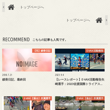
トップページへ
トップページへ
RECOMMEND
こちらの記事も人気です。
【完】鎖骨日記
E-VAX 活動報告
2018.7.21
2023.9.4
鎖骨日記、最終回
【レースレポート】E-VAX活動報告矢
崎選手：2023佐渡国際トライアス…
E-VAX 【過去】所属選手
E-VAX 【過去】所属選手