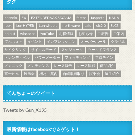
タグ
cervelo
EX
EXTENDED VAX SAYAMA
factor
fasports
KANA
look
Lun HYPER
Lun wheels
northwave
sale
slc2.0
SLC3
soloist
winspace
YouTube
お得情報
お知らせ
ご報告
ご案内
てんちょ～
イベント
インプレッション
オーバーホール
グラベル
サイクリング
サイクルモード
スケジュール
ツールドフランス
トレンディベル
パワーメーター
フィッティング
プロテイン
メカニック
メンテナンス
レース報告
レース観戦
商品紹介
富士ヒル
展示会
機材ご案内
自転車買取り
試乗会
選手紹介
てんちょ～のツイート
Tweets by Gun_X195
最新情報はfacebookで☆ゲット！