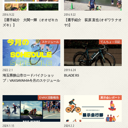
2016.9.22
2016.9.22
【選手紹介 大関一輝 （オオゼキカ
【選手紹介 荻原 直也 (オギワラ ナオ
ズキ）】
ヤ)】
スケジュール
てんちょ～日記
2022.2.1
2019.6.24
埼玉県狭山市ロードバイクショッ
BLADE RS
プ：VAXSAYAMA今月のスケジュール
E-VAX 活動報告
展示会レポート
2024.1.15
2024.2.2