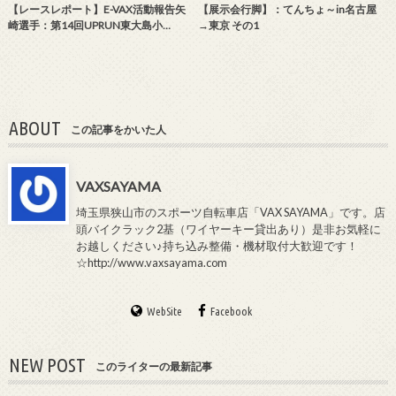
【レースレポート】E-VAX活動報告矢
【展示会行脚】：てんちょ～in名古屋
崎選手：第14回UPRUN東大島小…
→東京 その1
ABOUT
この記事をかいた人
VAXSAYAMA
埼玉県狭山市のスポーツ自転車店「VAX SAYAMA」です。店
頭バイクラック2基（ワイヤーキー貸出あり）是非お気軽に
お越しください♪持ち込み整備・機材取付大歓迎です！
☆http://www.vaxsayama.com
WebSite
Facebook
NEW POST
このライターの最新記事