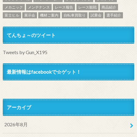
メカニック
メンテナンス
レース報告
レース観戦
商品紹介
富士ヒル
展示会
機材ご案内
自転車買取り
試乗会
選手紹介
てんちょ～のツイート
Tweets by Gun_X195
最新情報はfacebookで☆ゲット！
アーカイブ
2026年8月