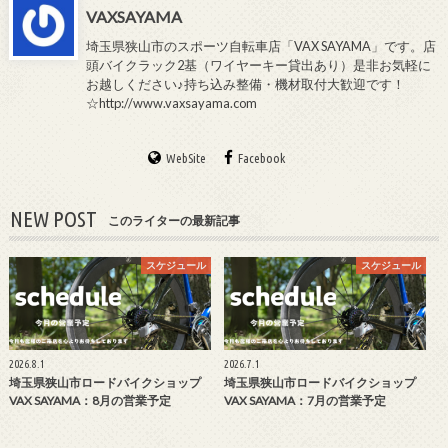
VAXSAYAMA
埼玉県狭山市のスポーツ自転車店「VAX SAYAMA」です。店
頭バイクラック2基（ワイヤーキー貸出あり）是非お気軽に
お越しください♪持ち込み整備・機材取付大歓迎です！
☆http://www.vaxsayama.com
WebSite
Facebook
NEW POST
このライターの最新記事
スケジュール
スケジュール
2026.8.1
2026.7.1
埼玉県狭山市ロードバイクショップ
埼玉県狭山市ロードバイクショップ
VAX SAYAMA：8月の営業予定
VAX SAYAMA：7月の営業予定