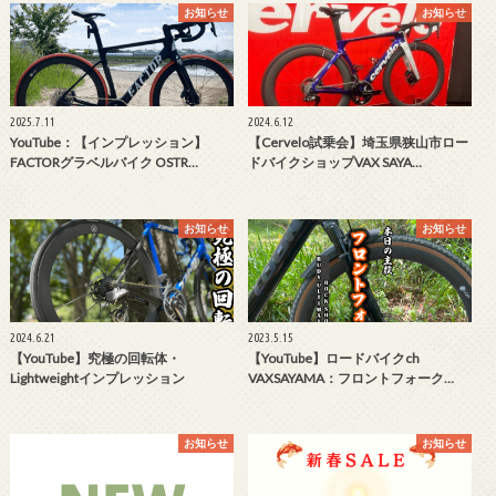
お知らせ
お知らせ
2025.7.11
2024.6.12
YouTube：【インプレッション】
【Cervelo試乗会】埼玉県狭山市ロー
FACTORグラベルバイク OSTR…
ドバイクショップVAX SAYA…
お知らせ
お知らせ
2024.6.21
2023.5.15
【YouTube】究極の回転体・
【YouTube】ロードバイクch
Lightweightインプレッション
VAXSAYAMA：フロントフォーク…
お知らせ
お知らせ