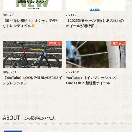
2023.5.6
2023.1.7
【取り扱い開始！】オシャレで便利
【2023新春セール情報】あの憧れの
なトレンディベル
ホイールが超特価！
お知らせ
お知らせ
2024.12.14
2025.12.31
【YouTube】LOOK 795 BLADE2 RS イ
YouTube：【インプレッション】
ンプレッション
FARSPORTS 超軽量ホイール …
ABOUT
この記事をかいた人