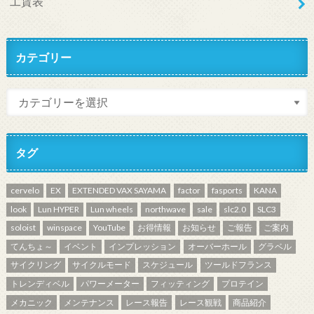
工賃表
カテゴリー
タグ
cervelo
EX
EXTENDED VAX SAYAMA
factor
fasports
KANA
look
Lun HYPER
Lun wheels
northwave
sale
slc2.0
SLC3
soloist
winspace
YouTube
お得情報
お知らせ
ご報告
ご案内
てんちょ～
イベント
インプレッション
オーバーホール
グラベル
サイクリング
サイクルモード
スケジュール
ツールドフランス
トレンディベル
パワーメーター
フィッティング
プロテイン
メカニック
メンテナンス
レース報告
レース観戦
商品紹介