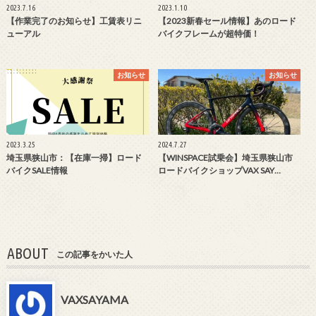
2023.7.16
2023.1.10
【作業完了のお知らせ】工賃表リニ
【2023新春セール情報】あのロード
ューアル
バイクフレームが超特価！
お知らせ
お知らせ
2023.3.25
2024.7.27
埼玉県狭山市：【在庫一掃】ロード
【WINSPACE試乗会】埼玉県狭山市
バイクSALE情報
ロードバイクショップVAX SAY…
ABOUT
この記事をかいた人
VAXSAYAMA