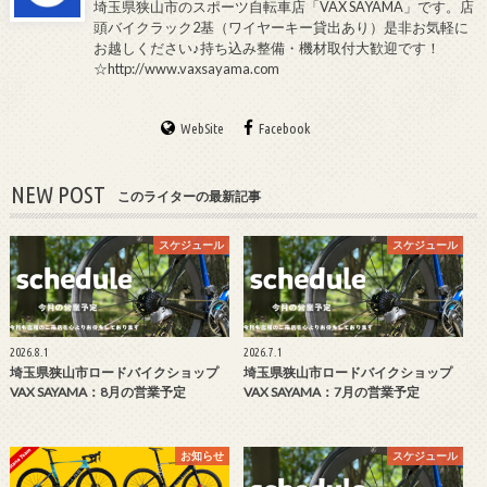
埼玉県狭山市のスポーツ自転車店「VAX SAYAMA」です。店
頭バイクラック2基（ワイヤーキー貸出あり）是非お気軽に
お越しください♪持ち込み整備・機材取付大歓迎です！
☆http://www.vaxsayama.com
WebSite
Facebook
NEW POST
このライターの最新記事
スケジュール
スケジュール
2026.8.1
2026.7.1
埼玉県狭山市ロードバイクショップ
埼玉県狭山市ロードバイクショップ
VAX SAYAMA：8月の営業予定
VAX SAYAMA：7月の営業予定
お知らせ
スケジュール