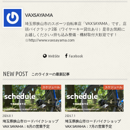
VAXSAYAMA
埼玉県狭山市のスポーツ自転車店「VAX SAYAMA」です。店
頭バイクラック2基（ワイヤーキー貸出あり）是非お気軽に
お越しください♪持ち込み整備・機材取付大歓迎です！
☆http://www.vaxsayama.com
WebSite
Facebook
NEW POST
このライターの最新記事
スケジュール
スケジュール
2026.8.1
2026.7.1
埼玉県狭山市ロードバイクショップ
埼玉県狭山市ロードバイクショップ
VAX SAYAMA：8月の営業予定
VAX SAYAMA：7月の営業予定