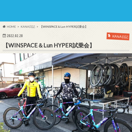
HOME
KANA日記
【WINSPACE＆Lun HYPER試乗会】
2022.02.28
KANA日記
【WINSPACE＆Lun HYPER試乗会】