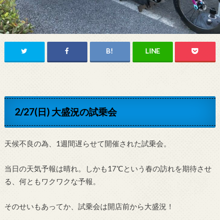
2/27(日) 大盛況の試乗会
天候不良の為、1週間遅らせて開催された試乗会。
当日の天気予報は晴れ。しかも17℃という春の訪れを期待させ
る、何ともワクワクな予報。
そのせいもあってか、試乗会は開店前から大盛況！