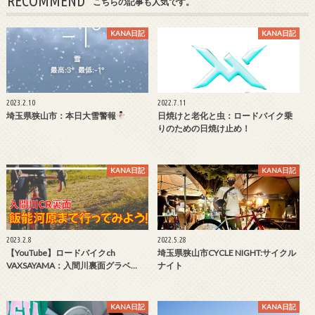
RECOMMEND
こちらの記事も人気です。
KANA日記
KANA日記
2023.2.10
2022.7.11
埼玉県狭山市：本日大雪警報
日焼けと老化と虫：ロードバイク乗
りのための日焼け止め！
KANA日記
KANA日記
2023.2.8
2022.5.28
【YouTube】ロードバイクch
埼玉県狭山市CYCLE NIGHT:サイクル
VAXSAYAMA：入間川裏面グラベ…
ナイト
KANA日記
KANA日記