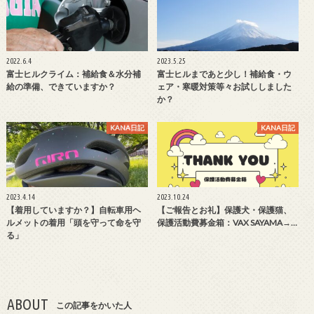
2022.6.4
2023.5.25
富士ヒルクライム：補給食＆水分補
富士ヒルまであと少し！補給食・ウ
給の準備、できていますか？
ェア・寒暖対策等々お試ししました
か？
KANA日記
KANA日記
2023.4.14
2023.10.24
【着用していますか？】自転車用ヘ
【ご報告とお礼】保護犬・保護猫、
ルメットの着用「頭を守って命を守
保護活動費募金箱：VAX SAYAMA→…
る」
ABOUT
この記事をかいた人