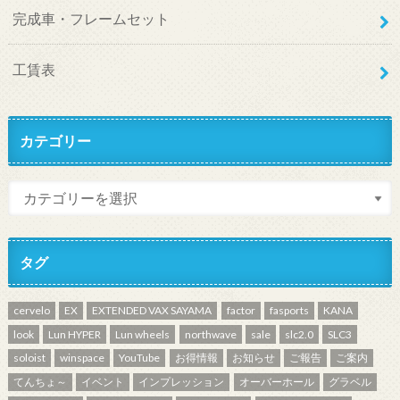
完成車・フレームセット
工賃表
カテゴリー
タグ
cervelo
EX
EXTENDED VAX SAYAMA
factor
fasports
KANA
look
Lun HYPER
Lun wheels
northwave
sale
slc2.0
SLC3
soloist
winspace
YouTube
お得情報
お知らせ
ご報告
ご案内
てんちょ～
イベント
インプレッション
オーバーホール
グラベル