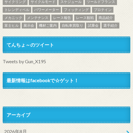
サイクリング
サイクルモード
スケジュール
ツールドフランス
トレンディベル
パワーメーター
フィッティング
プロテイン
メカニック
メンテナンス
レース報告
レース観戦
商品紹介
富士ヒル
展示会
機材ご案内
自転車買取り
試乗会
選手紹介
てんちょ～のツイート
Tweets by Gun_X195
最新情報はfacebookで☆ゲット！
アーカイブ
2026年8月