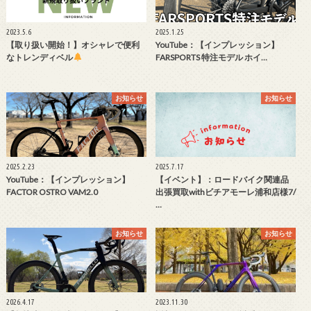
2023.5.6
2025.1.25
【取り扱い開始！】オシャレで便利
YouTube：【インプレッション】
なトレンディベル
FARSPORTS 特注モデル ホイ…
お知らせ
お知らせ
2025.2.23
2025.7.17
YouTube：【インプレッション】
【イベント】：ロードバイク関連品
FACTOR OSTRO VAM2.0
出張買取withビチアモーレ浦和店様7/
…
お知らせ
お知らせ
2026.4.17
2023.11.30