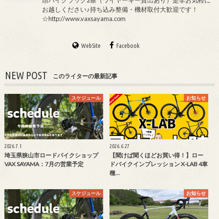
頭バイクラック2基（ワイヤーキー貸出あり）是非お気軽に
お越しください♪持ち込み整備・機材取付大歓迎です！
☆http://www.vaxsayama.com
WebSite
Facebook
NEW POST
このライターの最新記事
スケジュール
お知らせ
2026.7.1
2026.6.27
埼玉県狭山市ロードバイクショップ
【聞けば聞くほどお買い得！】ロー
VAX SAYAMA：7月の営業予定
ドバイクインプレッション X-LAB 4車
種…
スケジュール
お知らせ