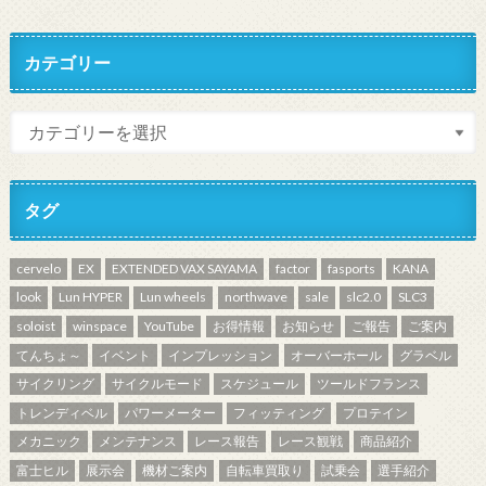
カテゴリー
タグ
cervelo
EX
EXTENDED VAX SAYAMA
factor
fasports
KANA
look
Lun HYPER
Lun wheels
northwave
sale
slc2.0
SLC3
soloist
winspace
YouTube
お得情報
お知らせ
ご報告
ご案内
てんちょ～
イベント
インプレッション
オーバーホール
グラベル
サイクリング
サイクルモード
スケジュール
ツールドフランス
トレンディベル
パワーメーター
フィッティング
プロテイン
メカニック
メンテナンス
レース報告
レース観戦
商品紹介
富士ヒル
展示会
機材ご案内
自転車買取り
試乗会
選手紹介