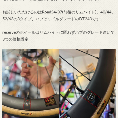
お試しいただけるのはRoad34/37(前後のリムハイト)、40/44、
52/63の3タイプ、ハブはミドルグレードのDT240です
reserveのホイールはリムハイトに問わずハブのグレード違いで
3つの価格設定