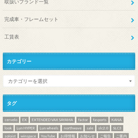
取扱いブランド一覧
完成車・フレームセット
工賃表
カテゴリー
タグ
cervelo
EX
EXTENDED VAX SAYAMA
factor
fasports
KANA
look
Lun HYPER
Lun wheels
northwave
sale
slc2.0
SLC3
soloist
winspace
YouTube
お得情報
お知らせ
ご報告
ご案内