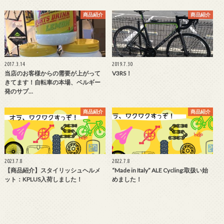
商品紹介
商品紹介
2017.3.14
2019.7.30
当店のお客様からの需要が上がって
V3RS！
きてます！自転車の本場、ベルギー
発のサプ…
商品紹介
商品紹介
2023.7.8
2022.7.8
【商品紹介】スタイリッシュヘルメ
“Made in Italy” ALE Cycling:取扱い始
ット：KPLUS入荷しました！
めました！