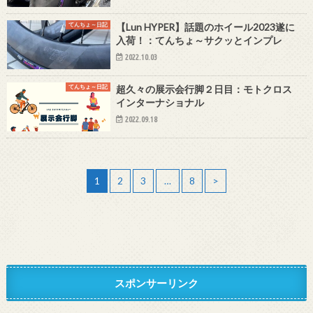
てんちょ～日記
【Lun HYPER】話題のホイール2023遂に
入荷！：てんちょ～サクッとインプレ
2022.10.03
てんちょ～日記
超久々の展示会行脚２日目：モトクロス
インターナショナル
2022.09.18
1
2
3
…
8
>
スポンサーリンク