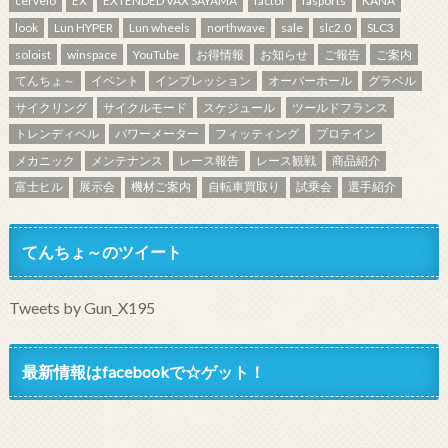
cervelo
EX
EXTENDED VAX SAYAMA
factor
fasports
KANA
look
Lun HYPER
Lun wheels
northwave
sale
slc2.0
SLC3
soloist
winspace
YouTube
お得情報
お知らせ
ご報告
ご案内
てんちょ～
イベント
インプレッション
オーバーホール
グラベル
サイクリング
サイクルモード
スケジュール
ツールドフランス
トレンディベル
パワーメーター
フィッティング
プロテイン
メカニック
メンテナンス
レース報告
レース観戦
商品紹介
富士ヒル
展示会
機材ご案内
自転車買取り
試乗会
選手紹介
てんちょ～のツイート
Tweets by Gun_X195
最新情報はfacebookで☆ゲット！