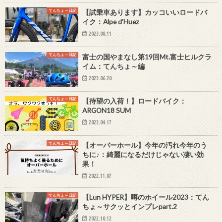
てんちょ～日記
【試乗車あります】カッコいいロードバ
イク：Alpe d’Huez
2023.08.11
てんちょ～日記
富士の国やまなし第19回Mt.富士ヒルクラ
イム：てんちょ～編
2023.06.20
てんちょ～日記
【待望の入荷！】ロードバイク：
ARGON18 SUM
2023.04.17
てんちょ～日記
【オーバーホール】今年の汚れ今年のう
ちに♪：綺麗になるだけじゃない凄い効
果！
2022.11.07
てんちょ～日記
【Lun HYPER】噂のホイール2023：てん
ちょ～サクッとインプレpart.2
2022.10.12