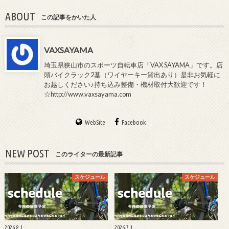
ABOUT
この記事をかいた人
VAXSAYAMA
埼玉県狭山市のスポーツ自転車店「VAX SAYAMA」です。店
頭バイクラック2基（ワイヤーキー貸出あり）是非お気軽に
お越しください♪持ち込み整備・機材取付大歓迎です！
☆http://www.vaxsayama.com
WebSite
Facebook
NEW POST
このライターの最新記事
スケジュール
スケジュール
2026.8.1
2026.7.1