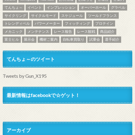
てんちょ～
イベント
インプレッション
オーバーホール
グラベル
サイクリング
サイクルモード
スケジュール
ツールドフランス
トレンディベル
パワーメーター
フィッティング
プロテイン
メカニック
メンテナンス
レース報告
レース観戦
商品紹介
富士ヒル
展示会
機材ご案内
自転車買取り
試乗会
選手紹介
てんちょ～のツイート
Tweets by Gun_X195
最新情報はfacebookで☆ゲット！
アーカイブ