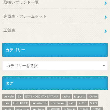
取扱いブランド一覧
完成車・フレームセット
工賃表
カテゴリー
タグ
cervelo
EX
EXTENDED VAX SAYAMA
factor
fasports
KANA
look
Lun HYPER
Lun wheels
northwave
sale
slc2.0
SLC3
soloist
winspace
YouTube
お得情報
お知らせ
ご報告
ご案内