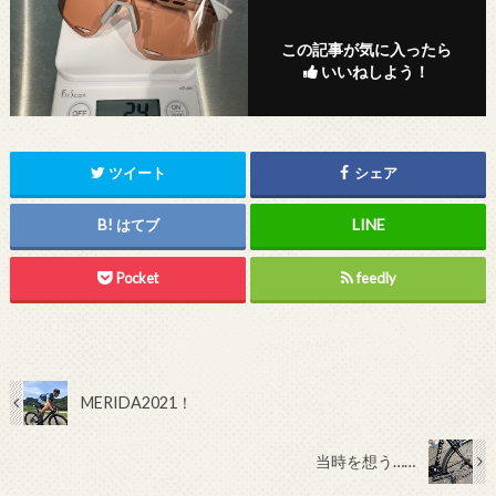
この記事が気に入ったら
いいねしよう！
ツイート
シェア
はてブ
Pocket
feedly
MERIDA2021！
当時を想う……