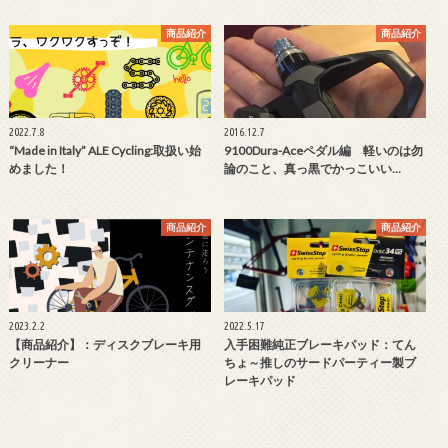
商品紹介
商品紹介
2022.7.8
2016.12.7
“Made in Italy” ALE Cycling:取扱い始
9100Dura-Aceペダル編 軽いのは勿
めました！
論のこと、真っ黒でかっこいい…
商品紹介
商品紹介
2023.2.2
2022.5.17
【商品紹介】：ディスクブレーキ用
入手困難純正ブレーキパッド：てん
クリーナー
ちょ～推しのサードパーティー製ブ
レーキパッド