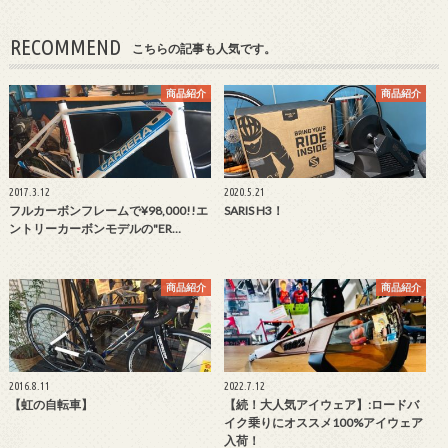
RECOMMEND
こちらの記事も人気です。
商品紹介
商品紹介
2017.3.12
2020.5.21
フルカーボンフレームで¥98,000!!エ
SARIS H3！
ントリーカーボンモデルの"ER…
商品紹介
商品紹介
2016.8.11
2022.7.12
【虹の自転車】
【続！大人気アイウェア】:ロードバ
イク乗りにオススメ100%アイウェア
入荷！