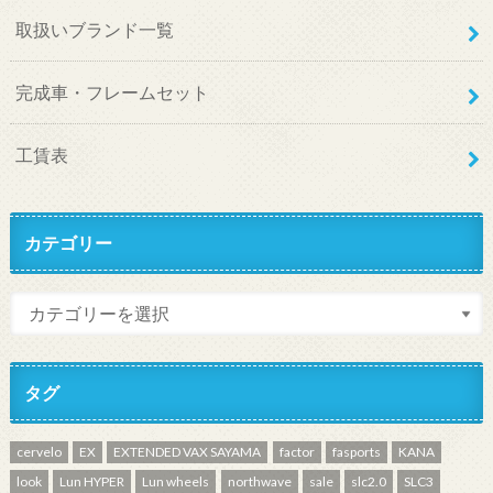
取扱いブランド一覧
完成車・フレームセット
工賃表
カテゴリー
タグ
cervelo
EX
EXTENDED VAX SAYAMA
factor
fasports
KANA
look
Lun HYPER
Lun wheels
northwave
sale
slc2.0
SLC3