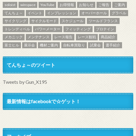
soloist
winspace
YouTube
お得情報
お知らせ
ご報告
ご案内
てんちょ～
イベント
インプレッション
オーバーホール
グラベル
サイクリング
サイクルモード
スケジュール
ツールドフランス
トレンディベル
パワーメーター
フィッティング
プロテイン
メカニック
メンテナンス
レース報告
レース観戦
商品紹介
富士ヒル
展示会
機材ご案内
自転車買取り
試乗会
選手紹介
てんちょ～のツイート
Tweets by Gun_X195
最新情報はfacebookで☆ゲット！